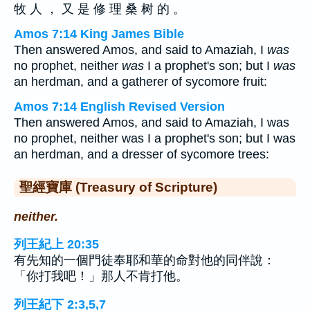
牧 人 ， 又 是 修 理 桑 树 的 。
Amos 7:14 King James Bible
Then answered Amos, and said to Amaziah, I
was
no prophet, neither
was
I a prophet's son; but I
was
an herdman, and a gatherer of sycomore fruit:
Amos 7:14 English Revised Version
Then answered Amos, and said to Amaziah, I was
no prophet, neither was I a prophet's son; but I was
an herdman, and a dresser of sycomore trees:
聖經寶庫 (Treasury of Scripture)
neither.
列王紀上 20:35
有先知的一個門徒奉耶和華的命對他的同伴說：
「你打我吧！」那人不肯打他。
列王紀下 2:3,5,7