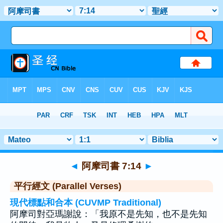
聖經
>
阿摩司書
>
章 7
> 聖經金句 14
◄
阿摩司書 7:14
►
平行經文 (Parallel Verses)
現代標點和合本 (CUVMP Traditional)
阿摩司對亞瑪謝說：「我原不是先知，也不是先知