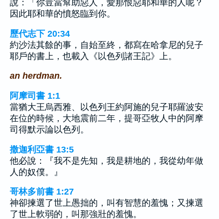
說：「你豈當幫助惡人，愛那恨惡耶和華的人呢？
因此耶和華的憤怒臨到你。
歷代志下 20:34
約沙法其餘的事，自始至終，都寫在哈拿尼的兒子
耶戶的書上，也載入《以色列諸王記》上。
an herdman.
阿摩司書 1:1
當猶大王烏西雅、以色列王約阿施的兒子耶羅波安
在位的時候，大地震前二年，提哥亞牧人中的阿摩
司得默示論以色列。
撒迦利亞書 13:5
他必說：『我不是先知，我是耕地的，我從幼年做
人的奴僕。』
哥林多前書 1:27
神卻揀選了世上愚拙的，叫有智慧的羞愧；又揀選
了世上軟弱的，叫那強壯的羞愧。