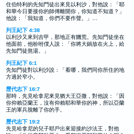
住伯特利的先知門徒出來見以利沙，對他說：「耶
和華今日要接你的師傅離開你，你知道不知道？」
他說：「我知道，你們不要作聲。」…
列王紀下 4:38
以利沙又來到吉甲，那地正有饑荒。先知門徒坐在
他面前，他吩咐僕人說：「你將大鍋放在火上，給
先知門徒熬湯。」
列王紀下 6:1
先知門徒對以利沙說：「看哪，我們同你所住的地
方過於窄小。
歷代志下 16:7
那時，先見哈拿尼來見猶大王亞撒，對他說：「因
你仰賴亞蘭王，沒有仰賴耶和華你的神，所以亞蘭
王的軍兵脫離了你的手。
歷代志下 19:2
先見哈拿尼的兒子耶戶出來迎接約沙法王，對他