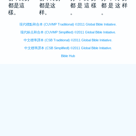
都是這
都是这
都 是 這 樣
都 是 这 样
樣。
样。
。
。
現代標點和合本 (CUVMP Traditional) ©2011 Global Bible Initiative.
现代标点和合本 (CUVMP Simplified) ©2011 Global Bible Initiative.
中文標準譯本 (CSB Traditional) ©2011 Global Bible Initiative.
中文標準譯本 (CSB Simplifiedl) ©2011 Global Bible Initiative.
Bible Hub