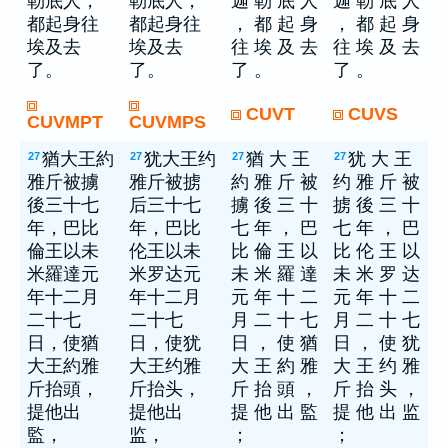
勒底人，
勒底人，
迦 勒 底 人
迦 勒 底 人
都起身往
都起身往
， 都 起 身
， 都 起 身
埃及去
埃及去
往 埃 及 去
往 埃 及 去
了。
了。
了 。
了 。
CUVT
CUVS
CUVMPT
CUVMPS
猶大王約
犹大王约
猶 大 王
犹 大 王
27
27
27
27
雅斤被擄
雅斤被掳
約 雅 斤 被
约 雅 斤 被
後三十七
后三十七
擄 後 三 十
掳 後 三 十
年，巴比
年，巴比
七 年 ， 巴
七 年 ， 巴
倫王以未
伦王以未
比 倫 王 以
比 伦 王 以
米羅達元
米罗达元
未 米 羅 達
未 米 罗 达
年十二月
年十二月
元 年 十 二
元 年 十 二
二十七
二十七
月 二 十 七
月 二 十 七
日，使猶
日，使犹
日 ， 使 猶
日 ， 使 犹
大王約雅
大王约雅
大 王 約 雅
大 王 约 雅
斤抬頭，
斤抬头，
斤 抬 頭 ，
斤 抬 头 ，
提他出
提他出
提 他 出 監
提 他 出 监
監，
监，
；
；