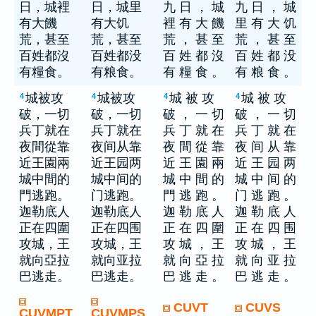
日，城裡
日，城里
九 日 ， 城
九 日 ， 城
有大饑
有大饥
裡 有 大 饑
里 有 大 饥
荒，甚至
荒，甚至
荒 ， 甚 至
荒 ， 甚 至
百姓都沒
百姓都没
百 姓 都 沒
百 姓 都 没
有糧食。
有粮食。
有 糧 食 。
有 粮 食 。
城被攻
城被攻
城 被 攻
城 被 攻
4
4
4
4
破，一切
破，一切
破 ， 一 切
破 ， 一 切
兵丁就在
兵丁就在
兵 丁 就 在
兵 丁 就 在
夜間從靠
夜间从靠
夜 間 從 靠
夜 间 从 靠
近王園兩
近王园两
近 王 園 兩
近 王 园 两
城中間的
城中间的
城 中 間 的
城 中 间 的
門逃跑。
门逃跑。
門 逃 跑 。
门 逃 跑 。
迦勒底人
迦勒底人
迦 勒 底 人
迦 勒 底 人
正在四圍
正在四围
正 在 四 圍
正 在 四 围
攻城，王
攻城，王
攻 城 ， 王
攻 城 ， 王
就向亞拉
就向亚拉
就 向 亞 拉
就 向 亚 拉
巴逃走。
巴逃走。
巴 逃 走 。
巴 逃 走 。
CUVT
CUVS
CUVMPT
CUVMPS