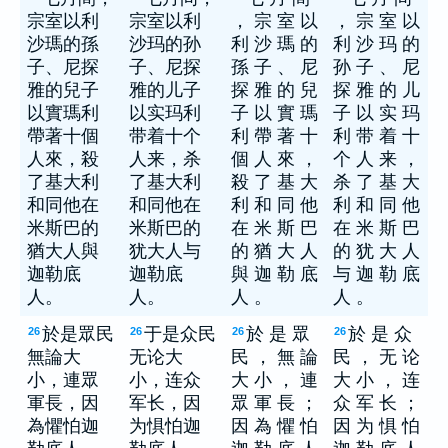
宗室以利
宗室以利
， 宗 室 以
， 宗 室 以
沙瑪的孫
沙玛的孙
利 沙 瑪 的
利 沙 玛 的
子、尼探
子、尼探
孫 子 、 尼
孙 子 、 尼
雅的兒子
雅的儿子
探 雅 的 兒
探 雅 的 儿
以實瑪利
以实玛利
子 以 實 瑪
子 以 实 玛
帶著十個
带着十个
利 帶 著 十
利 带 着 十
人來，殺
人来，杀
個 人 來 ，
个 人 来 ，
了基大利
了基大利
殺 了 基 大
杀 了 基 大
和同他在
和同他在
利 和 同 他
利 和 同 他
米斯巴的
米斯巴的
在 米 斯 巴
在 米 斯 巴
猶大人與
犹大人与
的 猶 大 人
的 犹 大 人
迦勒底
迦勒底
與 迦 勒 底
与 迦 勒 底
人。
人。
人 。
人 。
於是眾民
于是众民
於 是 眾
於 是 众
26
26
26
26
無論大
无论大
民 ， 無 論
民 ， 无 论
小，連眾
小，连众
大 小 ， 連
大 小 ， 连
軍長，因
军长，因
眾 軍 長 ；
众 军 长 ；
為懼怕迦
为惧怕迦
因 為 懼 怕
因 为 惧 怕