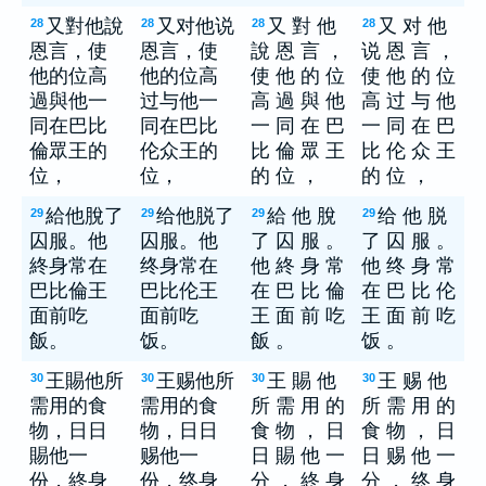
又對他說
又对他说
又 對 他
又 对 他
28
28
28
28
恩言，使
恩言，使
說 恩 言 ，
说 恩 言 ，
他的位高
他的位高
使 他 的 位
使 他 的 位
過與他一
过与他一
高 過 與 他
高 过 与 他
同在巴比
同在巴比
一 同 在 巴
一 同 在 巴
倫眾王的
伦众王的
比 倫 眾 王
比 伦 众 王
位，
位，
的 位 ，
的 位 ，
給他脫了
给他脱了
給 他 脫
给 他 脱
29
29
29
29
囚服。他
囚服。他
了 囚 服 。
了 囚 服 。
終身常在
终身常在
他 終 身 常
他 终 身 常
巴比倫王
巴比伦王
在 巴 比 倫
在 巴 比 伦
面前吃
面前吃
王 面 前 吃
王 面 前 吃
飯。
饭。
飯 。
饭 。
王賜他所
王赐他所
王 賜 他
王 赐 他
30
30
30
30
需用的食
需用的食
所 需 用 的
所 需 用 的
物，日日
物，日日
食 物 ， 日
食 物 ， 日
賜他一
赐他一
日 賜 他 一
日 赐 他 一
份，終身
份，终身
分 ， 終 身
分 ， 终 身