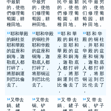
中最窮
中最穷
民 中 最 窮
民 中 最 穷
的，使他
的，使他
的 ， 使 他
的 ， 使 他
們修理葡
们修理葡
們 修 理 葡
们 修 理 葡
萄園，耕
萄园，耕
萄 園 ， 耕
萄 园 ， 耕
種田地。
种田地。
種 田 地 。
种 田 地 。
耶和華殿
耶和华殿
耶 和 華
耶 和 华
13
13
13
13
的銅柱並
的铜柱并
殿 的 銅 柱
殿 的 铜 柱
耶和華殿
耶和华殿
， 並 耶 和
， 并 耶 和
的盆座和
的盆座和
華 殿 的 盆
华 殿 的 盆
銅海，迦
铜海，迦
座 和 銅 海
座 和 铜 海
勒底人都
勒底人都
， 迦 勒 底
， 迦 勒 底
打碎了，
打碎了，
人 都 打 碎
人 都 打 碎
將那銅運
将那铜运
了 ， 將 那
了 ， 将 那
到巴比倫
到巴比伦
銅 運 到 巴
铜 运 到 巴
去了。
去了。
比 倫 去 了
比 伦 去 了
，
，
又帶去
又带去
又 帶 去
又 带 去
14
14
14
14
鍋、鏟
锅、铲
鍋 、 鏟 子
锅 、 铲 子