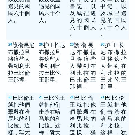
遇見的國
遇见的国
書 記 ， 以
书 记 ， 以
民六十個
民六十个
及 城 裡 遇
及 城 里 遇
人。
人。
見 的 國 民
见 的 国 民
六 十 個 人
六 十 个 人
。
。
護衛長尼
护卫长尼
護 衛 長
护 卫 长
20
20
20
20
布撒拉旦
布撒拉旦
尼 布 撒 拉
尼 布 撒 拉
將這些人
将这些人
旦 將 這 些
旦 将 这 些
帶到利比
带到利比
人 帶 到 在
人 带 到 在
拉巴比倫
拉巴比伦
利 比 拉 的
利 比 拉 的
王那裡。
王那里。
巴 比 倫 王
巴 比 伦 王
那 裡 。
那 里 。
巴比倫王
巴比伦王
巴 比 倫
巴 比 伦
21
21
21
21
就把他們
就把他们
王 就 把 他
王 就 把 他
擊殺在哈
击杀在哈
們 擊 殺 在
们 击 杀 在
馬地的利
马地的利
哈 馬 地 的
哈 马 地 的
比拉。這
比拉。这
利 比 拉 。
利 比 拉 。
樣，猶大
样，犹大
這 樣 ， 猶
这 样 ， 犹