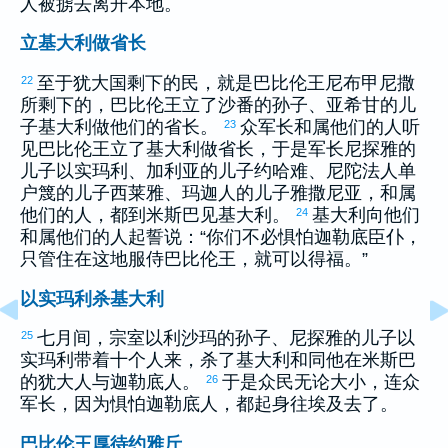
人被掳去离开本地。
立基大利做省长
至于
犹大
国剩下的民，就是
巴比伦
王
尼布甲尼撒
22
所剩下的，
巴比伦
王立了
沙番
的孙子、
亚希甘
的儿
子
基大利
做他们的省长。
众军长和属他们的人听
23
见
巴比伦
王立了
基大利
做省长，于是军长
尼探雅
的
儿子
以实玛利
、
加利亚
的儿子
约哈难
、
尼陀法
人
单
户篾
的儿子
西莱雅
、
玛迦
人的儿子
雅撒尼亚
，和属
他们的人，都到
米斯巴
见
基大利
。
基大利
向他们
24
和属他们的人起誓说：“你们不必惧怕
迦勒底
臣仆，
只管住在这地服侍
巴比伦
王，就可以得福。”
以实玛利杀基大利
七月间，宗室
以利沙玛
的孙子、
尼探雅
的儿子
以
25
实玛利
带着十个人来，杀了
基大利
和同他在
米斯巴
的
犹大
人与
迦勒底
人。
于是众民无论大小，连众
26
军长，因为惧怕
迦勒底
人，都起身往
埃及
去了。
巴比伦王厚待约雅斤