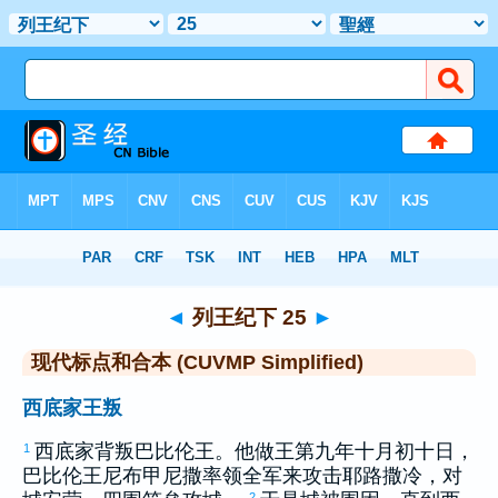
圣经
>
CUVMPS
> 列王纪下 25
◄
列王纪下 25
►
现代标点和合本 (CUVMP Simplified)
西底家王叛
西底家
背叛
巴比伦
王。他做王第九年十月初十日，
1
巴比伦
王
尼布甲尼撒
率领全军来攻击
耶路撒冷
，对
2