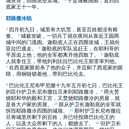
城安营，四围筑垒攻城。
于是城被围困，直到
西
底家
王十一年。
耶路撒冷陷
四月初九日，城里有大饥荒，甚至百姓都没有粮
3
食。
城被攻破，一切兵丁就在夜间从靠近王园两
4
城中间的门逃跑。
迦勒底
人正在四围攻城，王就向
亚拉巴
逃走。
迦勒底
的军队追赶王，在
耶利哥
的
5
平原追上他；他的全军都离开他四散了。
迦勒底
6
人就拿住王，带他到
利比拉
巴比伦
王那里审判他。
在
西底家
眼前杀了他的众子，并且剜了
西底家
的眼
7
睛，用铜链锁着他，带到
巴比伦
去。
巴比伦
王
尼布甲尼撒
十九年五月初七日，
巴比伦
王
8
的臣仆护卫长
尼布撒拉旦
来到
耶路撒冷
，
用火焚
9
烧耶和华的殿和王宫，又焚烧
耶路撒冷
的房屋，就
是各大户家的房屋。
跟从护卫长
迦勒底
的全军就
10
拆毁
耶路撒冷
四围的城墙。
那时护卫长
尼布撒拉
11
旦
将城里所剩下的百姓，并已经投降
巴比伦
王的
人，以及大众所剩下的人，都掳去了。
但护卫长
12