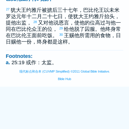
犹大
王
约雅斤
被掳后三十七年，
巴比伦
王
以未米
27
罗达
元年十二月二十七日，使
犹大
王
约雅斤
抬头，
提他出监，
又对他说恩言，使他的位高过与他一
28
同在
巴比伦
众王的位，
给他脱了囚服。他终身常
29
在
巴比伦
王面前吃饭。
王赐他所需用的食物，日
30
日赐他一份，终身都是这样。
Footnotes:
a.
25:19 或作：太监。
现代标点和合本 (CUVMP Simplified) ©2011 Global Bible Initiative.
Bible Hub