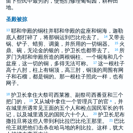
留下些民中最穷的，使他们修理葡萄园，耕种田
地。
圣殿被掠
耶和华殿的铜柱并耶和华殿的盆座和铜海，
迦勒
13
底
人都打碎了，将那铜运到
巴比伦
去了。
又带去
14
锅、铲子、蜡剪、调羹，并所用的一切铜器。
火
15
鼎、碗，无论金的银的，护卫长也都带去了。
所
16
罗门
为耶和华殿所造的两根铜柱、一个铜海和几个
盆座，这一切的铜，多得无法可称。
这一根柱子
17
高十八肘，柱上有铜顶，高三肘，铜顶的周围有网
子和石榴，都是铜的。那一根柱子照此一样，也有
网子。
护卫长拿住大祭司
西莱雅
、副祭司
西番亚
和三个
18
把门的，
又从城中拿住一个管理兵丁的官
，并
19
a
在城里所遇常见王面的五个人和检点国民军长的书
记，以及城里遇见的国民六十个人。
护卫长
尼布
20
撒拉旦
将这些人带到
利比拉
巴比伦
王那里。
巴比
21
伦
王就把他们击杀在
哈马
地的
利比拉
。这样，
犹大