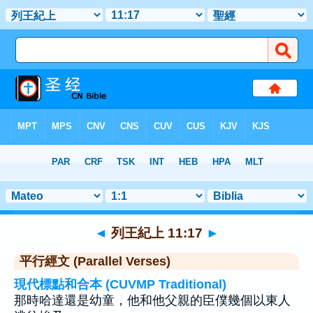
聖經
>
列王紀上
>
章 11
> 聖經金句 17
◄
列王紀上 11:17
►
平行經文 (Parallel Verses)
現代標點和合本 (CUVMP Traditional)
那時哈達還是幼童，他和他父親的臣僕幾個以東人