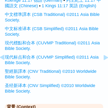
Koenige 11:17 德語 (German)
•
列王紀上 11:17 中
國語文 (Chinese)
•
1 Kings 11:17 英語 (English)
中文標準譯本 (CSB Traditional) ©2011 Asia Bible
Society.
中文标准译本 (CSB Simplified) ©2011 Asia Bible
Society.
現代標點和合本 (CUVMP Traditional) ©2011 Asia
Bible Society.
现代标点和合本 (CUVMP Simplified) ©2011 Asia
Bible Society.
聖經新譯本 (CNV Traditional) ©2010 Worldwide
Bible Society.
圣经新译本 (CNV Simplified) ©2010 Worldwide
Bible Society.
背景 (Context)