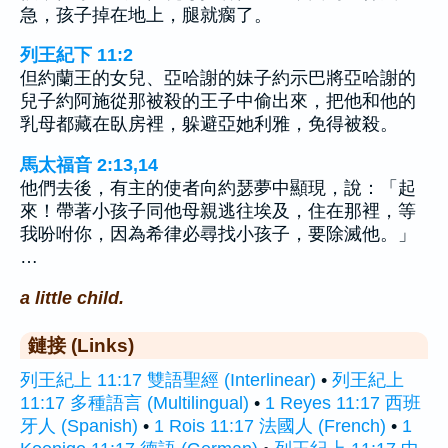
急，孩子掉在地上，腿就瘸了。
列王紀下 11:2
但約蘭王的女兒、亞哈謝的妹子約示巴將亞哈謝的
兒子約阿施從那被殺的王子中偷出來，把他和他的
乳母都藏在臥房裡，躲避亞她利雅，免得被殺。
馬太福音 2:13,14
他們去後，有主的使者向約瑟夢中顯現，說：「起
來！帶著小孩子同他母親逃往埃及，住在那裡，等
我吩咐你，因為希律必尋找小孩子，要除滅他。」
…
a little child.
鏈接 (Links)
列王紀上 11:17 雙語聖經 (Interlinear)
•
列王紀上
11:17 多種語言 (Multilingual)
•
1 Reyes 11:17 西班
牙人 (Spanish)
•
1 Rois 11:17 法國人 (French)
•
1