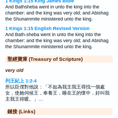
1 Kings 1:15 King James Bible
And Bathsheba went in unto the king into the
chamber: and the king was very old; and Abishag
the Shunammite ministered unto the king.
1 Kings 1:15 English Revised Version
And Bath-sheba went in unto the king into the
chamber: and the king was very old; and Abishag
the Shunammite ministered unto the king.
聖經寶庫 (Treasury of Scripture)
very old
列王紀上 1:2-4
所以臣僕對他說：「不如為我主我王尋找一個處
女，使她伺候王，奉養王，睡在王的懷中，好叫我
主我王得暖。」…
鏈接 (Links)