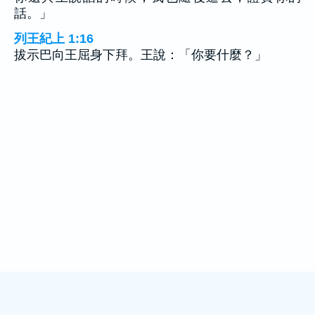
話。」
列王紀上 1:16
拔示巴向王屈身下拜。王說：「你要什麼？」