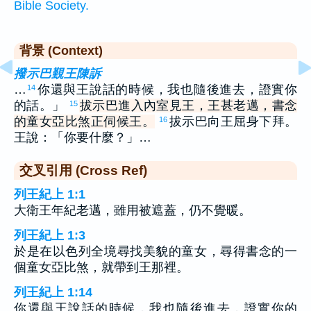
Bible Society.
背景 (Context)
撥示巴覲王陳訴
…
你還與王說話的時候，我也隨後進去，證實你
14
的話。」
拔示巴進入內室見王，王甚老邁，書念
15
的童女亞比煞正伺候王。
拔示巴向王屈身下拜。
16
王說：「你要什麼？」…
交叉引用 (Cross Ref)
列王紀上 1:1
大衛王年紀老邁，雖用被遮蓋，仍不覺暖。
列王紀上 1:3
於是在以色列全境尋找美貌的童女，尋得書念的一
個童女亞比煞，就帶到王那裡。
列王紀上 1:14
你還與王說話的時候，我也隨後進去，證實你的