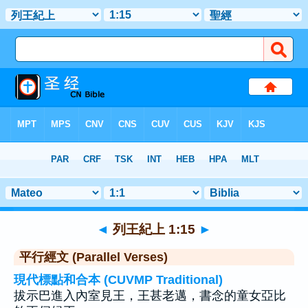
聖經
>
列王紀上
>
章 1
> 聖經金句 15
◄
列王紀上 1:15
►
平行經文 (Parallel Verses)
現代標點和合本 (CUVMP Traditional)
拔示巴進入內室見王，王甚老邁，書念的童女亞比