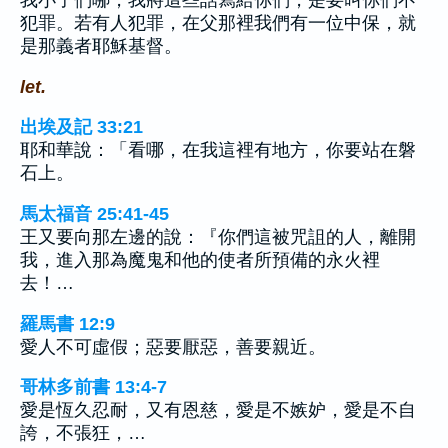
我小子們哪，我將這些話寫給你們，是要叫你們不
犯罪。若有人犯罪，在父那裡我們有一位中保，就
是那義者耶穌基督。
let.
出埃及記 33:21
耶和華說：「看哪，在我這裡有地方，你要站在磐
石上。
馬太福音 25:41-45
王又要向那左邊的說：『你們這被咒詛的人，離開
我，進入那為魔鬼和他的使者所預備的永火裡
去！…
羅馬書 12:9
愛人不可虛假；惡要厭惡，善要親近。
哥林多前書 13:4-7
愛是恆久忍耐，又有恩慈，愛是不嫉妒，愛是不自
誇，不張狂，…