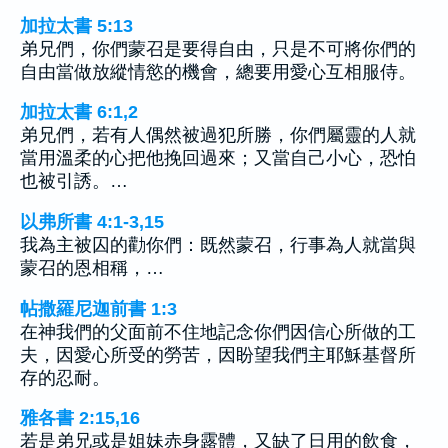
加拉太書 5:13
弟兄們，你們蒙召是要得自由，只是不可將你們的
自由當做放縱情慾的機會，總要用愛心互相服侍。
加拉太書 6:1,2
弟兄們，若有人偶然被過犯所勝，你們屬靈的人就
當用溫柔的心把他挽回過來；又當自己小心，恐怕
也被引誘。…
以弗所書 4:1-3,15
我為主被囚的勸你們：既然蒙召，行事為人就當與
蒙召的恩相稱，…
帖撒羅尼迦前書 1:3
在神我們的父面前不住地記念你們因信心所做的工
夫，因愛心所受的勞苦，因盼望我們主耶穌基督所
存的忍耐。
雅各書 2:15,16
若是弟兄或是姐妹赤身露體，又缺了日用的飲食，