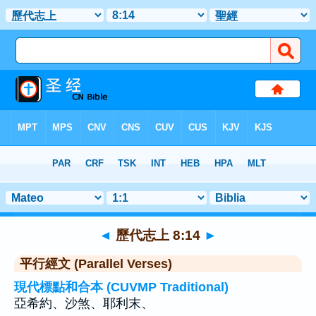
聖經
>
歷代志上
>
章 8
> 聖經金句 14
◄
歷代志上 8:14
►
平行經文 (Parallel Verses)
現代標點和合本 (CUVMP Traditional)
亞希約、沙煞、耶利末、