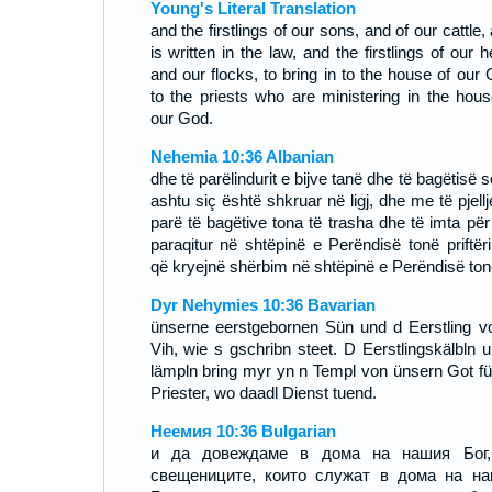
Young's Literal Translation
and the firstlings of our sons, and of our cattle, 
is written in the law, and the firstlings of our 
and our flocks, to bring in to the house of our 
to the priests who are ministering in the hous
our God.
Nehemia 10:36 Albanian
dhe të parëlindurit e bijve tanë dhe të bagëtisë 
ashtu siç është shkruar në ligj, dhe me të pjell
parë të bagëtive tona të trasha dhe të imta për 
paraqitur në shtëpinë e Perëndisë tonë priftëri
që kryejnë shërbim në shtëpinë e Perëndisë ton
Dyr Nehymies 10:36 Bavarian
ünserne eerstgebornen Sün und d Eerstling v
Vih, wie s gschribn steet. D Eerstlingskälbln u
lämpln bring myr yn n Templ von ünsern Got fü
Priester, wo daadl Dienst tuend.
Неемия 10:36 Bulgarian
и да довеждаме в дома на нашия Бог,
свещениците, които служат в дома на н