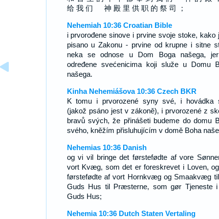
给 我 们 神 殿 里 供 职 的 祭 司 ；
Nehemiah 10:36 Croatian Bible
i prvorođene sinove i prvine svoje stoke, kako j
pisano u Zakonu - prvine od krupne i sitne s
neka se odnose u Dom Boga našega, je
određene svećenicima koji služe u Domu 
našega.
Kinha Nehemiášova 10:36 Czech BKR
K tomu i prvorozené syny své, i hovádka 
(jakož psáno jest v zákoně), i prvorozené z sko
bravů svých, že přinášeti budeme do domu 
svého, kněžím přisluhujícím v domě Boha naše
Nehemias 10:36 Danish
og vi vil bringe det førstefødte af vore Sønne
vort Kvæg, som det er foreskrevet i Loven, og
førstefødte af vort Hornkvæg og Smaakvæg til
Guds Hus til Præsterne, som gør Tjeneste i
Guds Hus;
Nehemia 10:36 Dutch Staten Vertaling