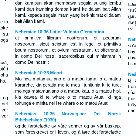
dan kamipun akan membawa segala sulung lembu
และ
kami dan kambing domba kami ke dalam bait Allah
บัน
kami, kepada segala imam yang berkhidmat di dalam
ฝูง
bait Allah kami.
e to
ยัง
toke
เรา
Nehemiae 10:36 Latin: Vulgata Clementina
r su
et primitiva filiorum nostrorum, et pecorum
Neh
Boga
nostrorum, sicut sciptum est in lege, et primitiva
‹‹Y
boum nostrorum, et ovium nostrarum, ut offerrentur
hay
in domo Dei nostri, sacerdotibus qui ministrant in
dav
domo Dei nostri :
svá,
hiz
tů i
Nehemiah 10:36 Maori
Neâ
Boha
Mo nga matamua ano o a matou tama, o a matou
lại
ho.
kararehe, kia peratia me te mea i tuhituhia ki te ture,
tro
mo nga matamua ano o a matou kau, o a matou hipi,
của
kia kawea ki te whare o to matou Atua, ki nga
r og
thờ
tohunga e minita nei i te whare o to matou Atua:
 det
thầ
 vor
chún
Nehemias 10:36 Norwegian: Det Norsk
 vor
Bibelselskap (1930)
og de førstefødte av våre sønner og av vår buskap,
som foreskrevet er i loven, og å føre det førstefødte