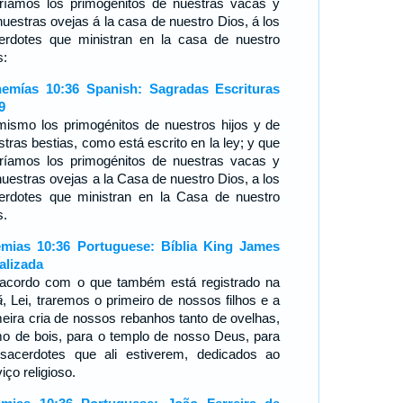
eríamos los primogénitos de nuestras vacas y
nuestras ovejas á la casa de nuestro Dios, á los
erdotes que ministran en la casa de nuestro
s:
emías 10:36 Spanish: Sagradas Escrituras
9
mismo los primogénitos de nuestros hijos y de
stras bestias, como está escrito en la ley; y que
eríamos los primogénitos de nuestras vacas y
nuestras ovejas a la Casa de nuestro Dios, a los
erdotes que ministran en la Casa de nuestro
s.
mias 10:36 Portuguese: Bíblia King James
alizada
acordo com o que também está registrado na
á
, Lei, traremos o primeiro de nossos filhos e a
meira cria de nossos rebanhos tanto de ovelhas,
o de bois, para o templo de nosso Deus, para
sacerdotes que ali estiverem, dedicados ao
iço religioso.