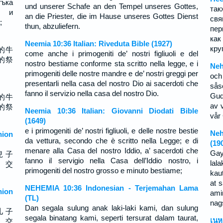
тъка
und unserer Schafe an den Tempel unseres Gottes,
та
, и
an die Priester, die im Hause unseres Gottes Dienst
свя
;
thun, abzuliefern.
пер
ка
Neemia 10:36 Italian: Riveduta Bible (1927)
кру
的牛
come anche i primogeniti de’ nostri figliuoli e del
的祭
nostro bestiame conforme sta scritto nella legge, e i
Neh
primogeniti delle nostre mandre e de’ nostri greggi per
och
presentarli nella casa del nostro Dio ai sacerdoti che
såso
fanno il servizio nella casa del nostro Dio.
Gud
的牛
av 
的祭
Neemia 10:36 Italian: Giovanni Diodati Bible
vår
(1649)
e i primogeniti de’ nostri figliuoli, e delle nostre bestie
Neh
ion
da vettura, secondo che è scritto nella Legge; e di
(19
menare alla Casa del nostro Iddio, a’ sacerdoti che
Gay
兒 子
fanno il servigio nella Casa dell’Iddio nostro, i
lal
， 交
primogeniti del nostro grosso e minuto bestiame;
kau
at 
NEHEMIA 10:36 Indonesian - Terjemahan Lama
ion
am
(TL)
nag
Dan segala sulung anak laki-laki kami, dan sulung
儿 子
segala binatang kami, seperti tersurat dalam taurat,
เนห
， 交