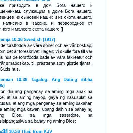
кже приводить в дом Бога нашего к
щенникам, служащим в доме Бога нашего,
венцев из сыновей наших и из скота нашего,
к написано в законе, и первородное от
пного и мелкого скота нашего.[]
emja 10:36 Swedish (1917)
 de förstfödda av våra söner och av vår boskap,
m det är föreskrivet i lagen; vi skulle föra till vår
s hus de förstfödda både av våra fäkreatur och
vår småboskap, till prästerna som gjorde tjänst i
 Guds hus.
emiah 10:36 Tagalog: Ang Dating Biblia
05)
on din ang panganay sa aming mga anak na
ake, at sa aming hayop, gaya ng nasusulat sa
tusan, at ang mga panganay sa aming bakahan
sa aming mga kawan, upang dalhin sa bahay ng
ing Dios, sa mga saserdote, na
sisipangasiwa sa bahay ng aming Dios:
ะมีย์ 10:36 Thai: from KJV