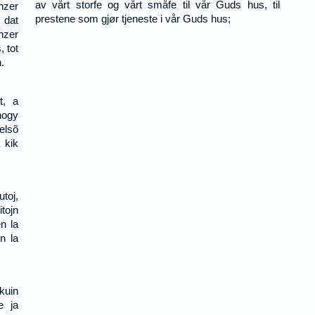
av vårt storfe og vårt småfe til vår Guds hus, til
nzer
prestene som gjør tjeneste i vår Guds hus;
 dat
nzer
 tot
.
t, a
hogy
elsõ
 kik
utoj,
itojn
n la
n la
kuin
e ja