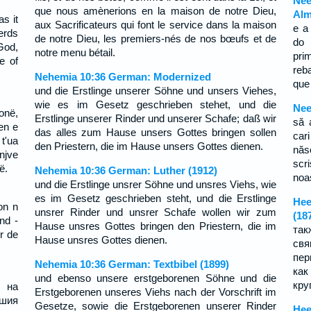
Nee
que nous amènerions en la maison de notre Dieu,
Alm
as it
aux Sacrificateurs qui font le service dans la maison
e a
herds
de notre Dieu, les premiers-nés de nos bœufs et de
do 
God,
notre menu bétail.
pri
e of
reb
Nehemia 10:36 German: Modernized
que
und die Erstlinge unserer Söhne und unsers Viehes,
wie es im Gesetz geschrieben stehet, und die
Nee
sonë,
Erstlinge unserer Rinder und unserer Schafe; daß wir
să 
jen e
das alles zum Hause unsers Gottes bringen sollen
cari
t'ua
den Priestern, die im Hause unsers Gottes dienen.
născ
njve
scr
ë.
Nehemia 10:36 German: Luther (1912)
noa
und die Erstlinge unsrer Söhne und unsres Viehs, wie
es im Gesetz geschrieben steht, und die Erstlinge
Нее
on n
unsrer Rinder und unsrer Schafe wollen wir zum
(18
nd -
Hause unsres Gottes bringen den Priestern, die im
та
r de
Hause unsres Gottes dienen.
свя
пер
Nehemia 10:36 German: Textbibel (1899)
ка
und ebenso unsere erstgeborenen Söhne und die
кру
 на
Erstgeborenen unseres Viehs nach der Vorschrift im
ашия
Gesetze, sowie die Erstgeborenen unserer Rinder
Нее