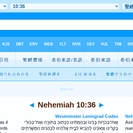
◄
Nehemiah 10:36
►
Westminster Leningrad Codex
Neh
, as
it
וְאֶת־בְּכֹרֹ֤ות בָּנֵ֙ינוּ֙ וּבְהֶמְתֵּ֔ינוּ כַּכָּת֖וּב בַּתֹּורָ֑ה וְאֶת־בְּכֹורֵ֨י
Asi
herds
בְקָרֵ֜ינוּ וְצֹאנֵ֗ינוּ לְהָבִיא֙ לְבֵ֣ית אֱלֹהֵ֔ינוּ לַכֹּ֣הֲנִ֔ים הַמְשָׁרְתִ֖ים
nue