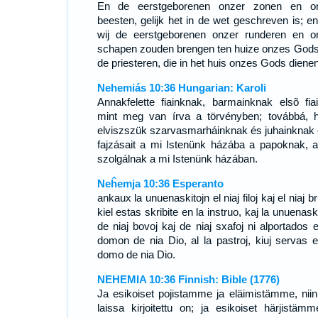
En de eerstgeborenen onzer zonen en o
beesten, gelijk het in de wet geschreven is; en
wij de eerstgeborenen onzer runderen en o
schapen zouden brengen ten huize onzes Gods,
de priesteren, die in het huis onzes Gods dienen
Nehemiás 10:36 Hungarian: Karoli
Annakfelette fiainknak, barmainknak elsõ fiai
mint meg van írva a törvényben; továbbá, 
elviszszük szarvasmarháinknak és juhainknak 
fajzásait a mi Istenünk házába a papoknak, a
szolgálnak a mi Istenünk házában.
Neĥemja 10:36 Esperanto
ankaux la unuenaskitojn el niaj filoj kaj el niaj br
kiel estas skribite en la instruo, kaj la unuenask
de niaj bovoj kaj de niaj sxafoj ni alportados e
domon de nia Dio, al la pastroj, kiuj servas e
domo de nia Dio.
NEHEMIA 10:36 Finnish: Bible (1776)
Ja esikoiset pojistamme ja eläimistämme, niin
laissa kirjoitettu on; ja esikoiset härjistämm