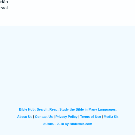
idän
evat