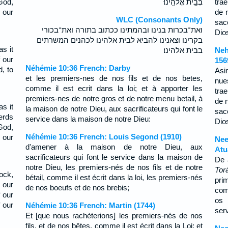
God,
בְּבֵ֥ית אֱלֹהֵֽינוּ׃
tra
 our
de 
WLC (Consonants Only)
sac
ואת־בכרות בנינו ובהמתינו ככתוב בתורה ואת־בכורי
Dio
בקרינו וצאנינו להביא לבית אלהינו לכהנים המשרתים
as it
בבית אלהינו׃
Neh
f our
156
Néhémie 10:36 French: Darby
, to
Asi
et les premiers-nes de nos fils et de nos betes,
;
nue
comme il est ecrit dans la loi; et à apporter les
tra
premiers-nes de notre gros et de notre menu betail, à
de 
as it
la maison de notre Dieu, aux sacrificateurs qui font le
sac
herds
service dans la maison de notre Dieu:
Dio
God,
Néhémie 10:36 French: Louis Segond (1910)
 our
Nee
d'amener à la maison de notre Dieu, aux
Atu
sacrificateurs qui font le service dans la maison de
De 
notre Dieu, les premiers-nés de nos fils et de notre
Tor
tock,
bétail, comme il est écrit dans la loi, les premiers-nés
pri
f our
de nos boeufs et de nos brebis;
com
f our
os 
 our
Néhémie 10:36 French: Martin (1744)
serv
Et [que nous rachèterions] les premiers-nés de nos
fils, et de nos bêtes, comme il est écrit dans la Loi; et