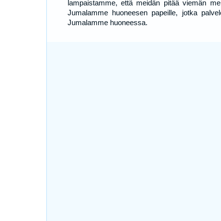
lampaistamme, että meidän pitää viemän me
Jumalamme huoneesen papeille, jotka palvel
Jumalamme huoneessa.