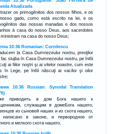
mias 10:36 Portuguese: João Ferreira de
eida Atualizada
 trazer os primogênitos dos nossos filhos, e os
nosso gado, como está escrito na lei, e os
mogênitos das nossas manadas e dos nossos
anhos à casa do nosso Deus, aos sacerdotes
 ministram na casa do nosso Deus;
mia 10:36 Romanian: Cornilescu
aducem la Casa Dumnezeului nostru, preoţilor
 fac slujba în Casa Dumnezeului nostru, pe întîii
uţi ai fiilor noştri şi ai vitelor noastre, cum este
is în Lege, pe întîii născuţi ai vacilor şi oilor
stre;
мия 10:36 Russian: Synodal Translation
76)
кже приводить в дом Бога нашего к
щенникам, служащим в домеБога нашего,
венцев из сыновей наших и из скота нашего,
к написано в законе, и первородное от
пного и мелкого скота нашего.
мия 10:36 Russian koi8r