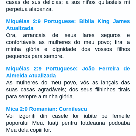
casas de sus delicias; a sus niños quitasteis mi
perpetua alabanza.
Miquéias 2:9 Portuguese: Bíblia King James
Atualizada
Ora, arrancais de seus lares seguros e
confortáveis as mulheres do meu povo; tirai a
minha glória e dignidade dos vossos filhos
pequenos para sempre.
Miquéias 2:9 Portuguese: João Ferreira de
Almeida Atualizada
As mulheres do meu povo, vós as lançais das
suas casas agradáveis; dos seus filhinhos tirais
para sempre a minha glória.
Mica 2:9 Romanian: Cornilescu
Voi izgoniţi din casele lor iubite pe femeile
poporului Meu, luaţi pentru totdeauna podoaba
Mea dela copiii lor.