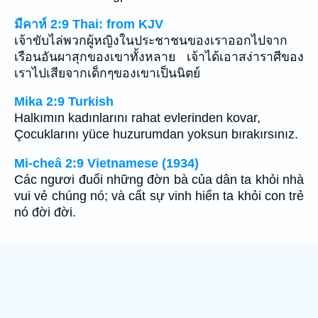
มีคาห์ 2:9 Thai: from KJV
เจ้าขับไล่พวกผู้หญิงในประชาชนของเราออกไปจาก
เรือนอันผาสุกของเขาทั้งหลาย เจ้าได้เอาสง่าราศีของ
เราไปเสียจากเด็กๆของเขาเป็นนิตย์
Mika 2:9 Turkish
Halkımın kadınlarını rahat evlerinden kovar,
Çocuklarını yüce huzurumdan yoksun bırakırsınız.
Mi-cheâ 2:9 Vietnamese (1934)
Các ngươi đuổi những đờn bà của dân ta khỏi nhà
vui vẻ chúng nó; và cất sự vinh hiển ta khỏi con trẻ
nó đời đời.