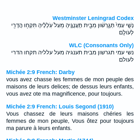
Westminster Leningrad Codex
נְשֵׁ֤י עַמִּי֙ תְּגָ֣רְשׁ֔וּן מִבֵּ֖ית תַּֽעֲנֻגֶ֑יהָ מֵעַל֙ עֹֽלָלֶ֔יהָ תִּקְח֥וּ הֲדָרִ֖י
לְעֹולָֽם׃
WLC (Consonants Only)
נשי עמי תגרשון מבית תענגיה מעל עלליה תקחו הדרי
לעולם׃
Michée 2:9 French: Darby
vous avez chasse les femmes de mon peuple des
maisons de leurs delices; de dessus leurs enfants,
vous avez ote ma magnificence, pour toujours.
Michée 2:9 French: Louis Segond (1910)
Vous chassez de leurs maisons chéries les
femmes de mon peuple, Vous ôtez pour toujours
ma parure à leurs enfants.