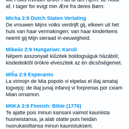
af, I tager for evigt min Ære fra deres Børn:
Micha 2:9 Dutch Staten Vertaling
De vrouwen Mijns volks verdrijft gij, elkeen uit het
huis van haar vermakingen; van haar kinderkens
neemt gij Mijn sieraad in eeuwigheid.
Mikeás 2:9 Hungarian: Karoli
Népem asszonyait kiûzitek boldogságuk házából;
kisdedeiktõl örökre elveszitek az én dicsõségemet.
Miĥa 2:9 Esperanto
La virinojn de Mia popolo vi elpelas el iliaj amataj
logxejoj; de iliaj junaj infanoj vi forprenas por cxiam
Mian ornamon.
MIIKA 2:9 Finnish: Bible (1776)
Te ajatte pois minun kansani vaimot kauniista
huoneistansa, ja alati otatte pois heidän
nuorukaisiltansa minun kaunistukseni.