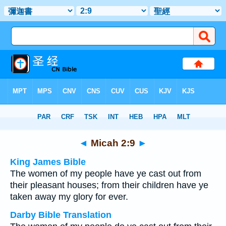
Bible
>
Multilingual
> Micah 2:9
◄
Micah 2:9
►
King James Bible
The women of my people have ye cast out from
their pleasant houses; from their children have ye
taken away my glory for ever.
Darby Bible Translation