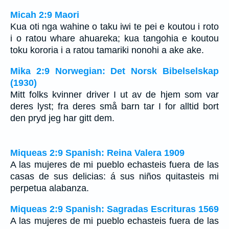
Micah 2:9 Maori
Kua oti nga wahine o taku iwi te pei e koutou i roto
i o ratou whare ahuareka; kua tangohia e koutou
toku kororia i a ratou tamariki nonohi a ake ake.
Mika 2:9 Norwegian: Det Norsk Bibelselskap
(1930)
Mitt folks kvinner driver I ut av de hjem som var
deres lyst; fra deres små barn tar I for alltid bort
den pryd jeg har gitt dem.
Miqueas 2:9 Spanish: Reina Valera 1909
A las mujeres de mi pueblo echasteis fuera de las
casas de sus delicias: á sus niños quitasteis mi
perpetua alabanza.
Miqueas 2:9 Spanish: Sagradas Escrituras 1569
A las mujeres de mi pueblo echasteis fuera de las