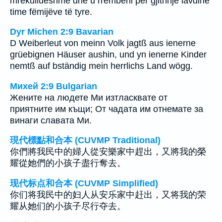
mrekullueshme dhe u rrëmbeni për gjithnjë lavdinë
time fëmijëve të tyre.
Dyr Michen 2:9 Bavarian
D Weiberleut von meinn Volk jagtß aus ienerne
grüebignen Häuser aushin, und yn ienerne Kinder
nemtß auf bständig mein herrlichs Land wögg.
Михей 2:9 Bulgarian
Жените на людете Ми изтласквате от
приятните им къщи; От чадата им отнемате за
винаги славата Ми.
現代標點和合本 (CUVMP Traditional)
你們將我民中的婦人從安樂家中趕出，又將我的榮
耀從她們的小孩子盡行奪去。
现代标点和合本 (CUVMP Simplified)
你们将我民中的妇人从安乐家中赶出，又将我的荣
耀从她们的小孩子尽行夺去。