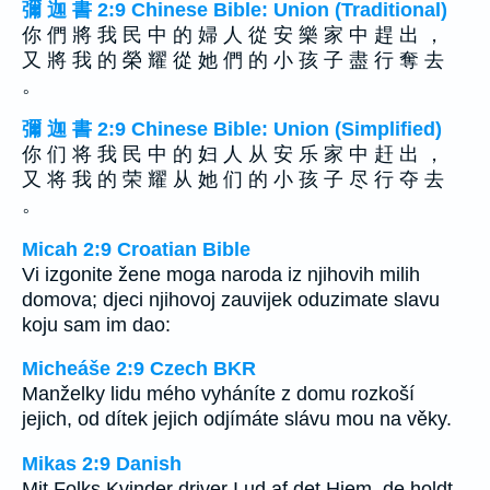
彌 迦 書 2:9 Chinese Bible: Union (Traditional)
你 們 將 我 民 中 的 婦 人 從 安 樂 家 中 趕 出 ，
又 將 我 的 榮 耀 從 她 們 的 小 孩 子 盡 行 奪 去
。
彌 迦 書 2:9 Chinese Bible: Union (Simplified)
你 们 将 我 民 中 的 妇 人 从 安 乐 家 中 赶 出 ，
又 将 我 的 荣 耀 从 她 们 的 小 孩 子 尽 行 夺 去
。
Micah 2:9 Croatian Bible
Vi izgonite žene moga naroda iz njihovih milih
domova; djeci njihovoj zauvijek oduzimate slavu
koju sam im dao:
Micheáše 2:9 Czech BKR
Manželky lidu mého vyháníte z domu rozkoší
jejich, od dítek jejich odjímáte slávu mou na věky.
Mikas 2:9 Danish
Mit Folks Kvinder driver I ud af det Hjem, de holdt