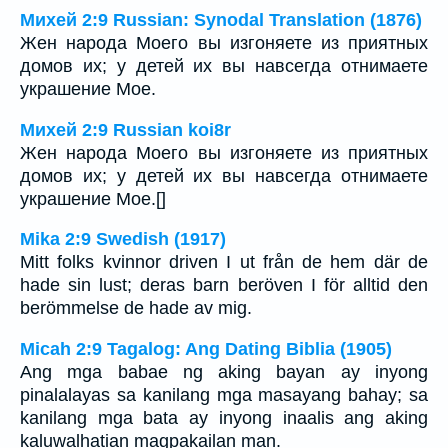
Михей 2:9 Russian: Synodal Translation (1876)
Жен народа Моего вы изгоняете из приятных
домов их; у детей их вы навсегда отнимаете
украшение Мое.
Михей 2:9 Russian koi8r
Жен народа Моего вы изгоняете из приятных
домов их; у детей их вы навсегда отнимаете
украшение Мое.[]
Mika 2:9 Swedish (1917)
Mitt folks kvinnor driven I ut från de hem där de
hade sin lust; deras barn beröven I för alltid den
berömmelse de hade av mig.
Micah 2:9 Tagalog: Ang Dating Biblia (1905)
Ang mga babae ng aking bayan ay inyong
pinalalayas sa kanilang mga masayang bahay; sa
kanilang mga bata ay inyong inaalis ang aking
kaluwalhatian magpakailan man.