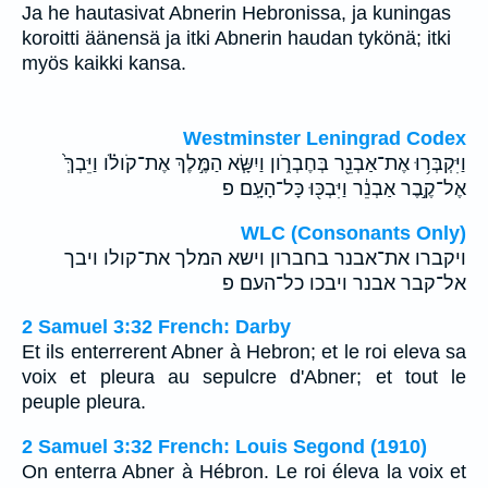
Ja he hautasivat Abnerin Hebronissa, ja kuningas
koroitti äänensä ja itki Abnerin haudan tykönä; itki
myös kaikki kansa.
Westminster Leningrad Codex
וַיִּקְבְּר֥וּ אֶת־אַבְנֵ֖ר בְּחֶבְרֹ֑ון וַיִשָּׂ֧א הַמֶּ֣לֶךְ אֶת־קֹולֹ֗ו וַיֵּבְךְּ֙
אֶל־קֶ֣בֶר אַבְנֵ֔ר וַיִּבְכּ֖וּ כָּל־הָעָֽם׃ פ
WLC (Consonants Only)
ויקברו את־אבנר בחברון וישא המלך את־קולו ויבך
אל־קבר אבנר ויבכו כל־העם׃ פ
2 Samuel 3:32 French: Darby
Et ils enterrerent Abner à Hebron; et le roi eleva sa
voix et pleura au sepulcre d'Abner; et tout le
peuple pleura.
2 Samuel 3:32 French: Louis Segond (1910)
On enterra Abner à Hébron. Le roi éleva la voix et