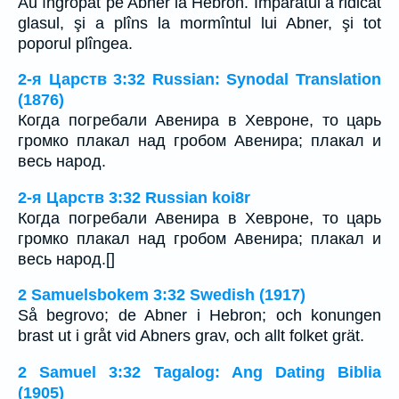
Au îngropat pe Abner la Hebron. Împăratul a ridicat
glasul, şi a plîns la mormîntul lui Abner, şi tot
poporul plîngea.
2-я Царств 3:32 Russian: Synodal Translation
(1876)
Когда погребали Авенира в Хевроне, то царь
громко плакал над гробом Авенира; плакал и
весь народ.
2-я Царств 3:32 Russian koi8r
Когда погребали Авенира в Хевроне, то царь
громко плакал над гробом Авенира; плакал и
весь народ.[]
2 Samuelsbokem 3:32 Swedish (1917)
Så begrovo; de Abner i Hebron; och konungen
brast ut i gråt vid Abners grav, och allt folket grät.
2 Samuel 3:32 Tagalog: Ang Dating Biblia
(1905)