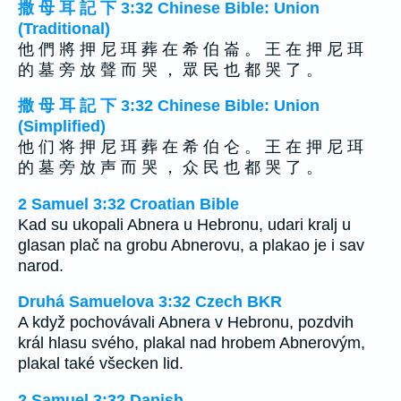
撒 母 耳 記 下 3:32 Chinese Bible: Union
(Traditional)
他 們 將 押 尼 珥 葬 在 希 伯 崙 。 王 在 押 尼 珥
的 墓 旁 放 聲 而 哭 ， 眾 民 也 都 哭 了 。
撒 母 耳 記 下 3:32 Chinese Bible: Union
(Simplified)
他 们 将 押 尼 珥 葬 在 希 伯 仑 。 王 在 押 尼 珥
的 墓 旁 放 声 而 哭 ， 众 民 也 都 哭 了 。
2 Samuel 3:32 Croatian Bible
Kad su ukopali Abnera u Hebronu, udari kralj u
glasan plač na grobu Abnerovu, a plakao je i sav
narod.
Druhá Samuelova 3:32 Czech BKR
A když pochovávali Abnera v Hebronu, pozdvih
král hlasu svého, plakal nad hrobem Abnerovým,
plakal také všecken lid.
2 Samuel 3:32 Danish