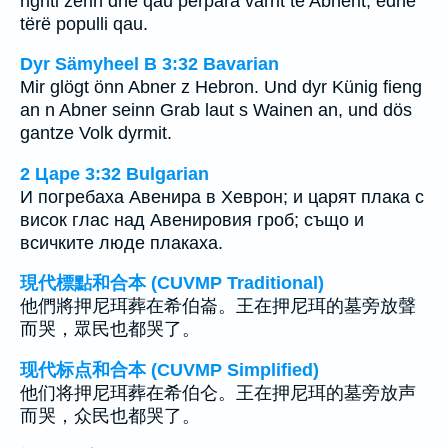
ngriti zërin dhe qau përpara varrit të Abnerit; edhe
tërë populli qau.
Dyr Sämyheel B 3:32 Bavarian
Mir glögt önn Abner z Hebron. Und dyr Künig fieng
an n Abner seinn Grab laut s Wainen an, und dös
gantze Volk dyrmit.
2 Царе 3:32 Bulgarian
И погребаха Авенира в Хеврон; и царят плака с
висок глас над Авенировия гроб; също и
всичките люде плакаха.
現代標點和合本 (CUVMP Traditional)
他們將押尼珥葬在希伯崙。王在押尼珥的墓旁放聲
而哭，眾民也都哭了。
现代标点和合本 (CUVMP Simplified)
他们将押尼珥葬在希伯仑。王在押尼珥的墓旁放声
而哭，众民也都哭了。