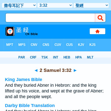
Bible
>
Multilingual
> 2 Samuel 3:32
◄
2 Samuel 3:32
►
King James Bible
And they buried Abner in Hebron: and the king
lifted up his voice, and wept at the grave of Abner;
and all the people wept.
Darby Bible Translation