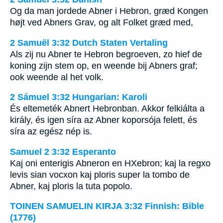
Og da man jordede Abner i Hebron, græd Kongen
højt ved Abners Grav, og alt Folket græd med,
2 Samuël 3:32 Dutch Staten Vertaling
Als zij nu Abner te Hebron begroeven, zo hief de
koning zijn stem op, en weende bij Abners graf;
ook weende al het volk.
2 Sámuel 3:32 Hungarian: Karoli
És eltemeték Abnert Hebronban. Akkor felkiálta a
király, és igen síra az Abner koporsója felett, és
síra az egész nép is.
Samuel 2 3:32 Esperanto
Kaj oni enterigis Abneron en HXebron; kaj la regxo
levis sian vocxon kaj ploris super la tombo de
Abner, kaj ploris la tuta popolo.
TOINEN SAMUELIN KIRJA 3:32 Finnish: Bible
(1776)