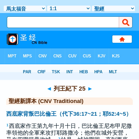
聖經
>
CNVT
> 列王紀下 25
◄
列王紀下 25
►
聖經新譯本 (CNV Traditional)
西底家背叛巴比倫王（代下36:17~21；耶52:4~5）
西底家作王第九年十月十日，巴比倫王尼布甲尼撒
1
率領他的全軍來攻打耶路撒冷；他們在城外安營，
2