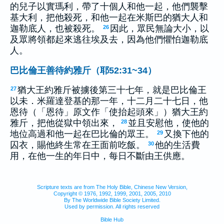
的兒子以實瑪利，帶了十個人和他一起，他們襲擊
基大利，把他殺死，和他一起在米斯巴的猶大人和
迦勒底人，也被殺死。
因此，眾民無論大小，以
26
及眾將領都起來逃往埃及去，因為他們懼怕迦勒底
人。
巴比倫王善待約雅斤（耶52:31~34）
猶大王約雅斤被擄後第三十七年，就是巴比倫王
27
以未．米羅達登基的那一年，十二月二十七日，他
恩待（「恩待」原文作「使抬起頭來」）猶大王約
雅斤，把他從獄中領出來，
並且安慰他，使他的
28
地位高過和他一起在巴比倫的眾王。
又換下他的
29
囚衣，賜他終生常在王面前吃飯。
他的生活費
30
用，在他一生的年日中，每日不斷由王供應。
Scripture texts are from The Holy Bible, Chinese New Version,
Copyright © 1976, 1992, 1999, 2001, 2005, 2010
By The Worldwide Bible Society Limited.
Used by permission. All rights reserved
Bible Hub