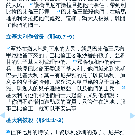
的人民。
護衛長尼布撒拉旦把他們拿住，帶到利
20
比拉巴比倫王那裡。
巴比倫王擊殺他們，在哈馬
21
地的利比拉把他們處死。這樣，猶大人被擄，離開
了他們的國土。
立基大利作省長（耶40:7~9）
至於在猶大地剩下來的人民，就是巴比倫王尼布
22
甲尼撒留下來的，巴比倫王委派沙番的孫子、亞希
甘的兒子基大利管理他們。
眾將領和他們的士
23
兵，聽見巴比倫王委派了基大利，他們就來到米斯
巴去見基大利；其中有尼探雅的兒子以實瑪利、加
利亞的兒子約哈難、尼陀法人單戶篾的兒子西萊
雅、瑪迦人的兒子雅撒尼亞，以及他們的士兵。
24
基大利向他們和他們的士兵起誓，又對他們說：
「你們不必懼怕迦勒底的官員，只管住在這地，服
事巴比倫王，就可以平安無事。」
基大利被殺（耶41:1~3）
但在七月的時候，王裔以利沙瑪的孫子、尼探雅
25