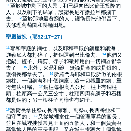
至於城中剩下的人民，和已經向巴比倫王投降的
11
人，以及剩下的民眾，護衛長尼布撒拉旦都擄了
去。
至於那地最貧窮的人，護衛長把他們留下，
12
去修理葡萄園和耕種田地。
聖殿被掠（耶52:17~27）
耶和華殿的銅柱，以及耶和華殿的銅座和銅海，
13
迦勒底人都打碎了，把銅運到巴比倫去。
他們又
14
把鍋、鏟子、燭剪、碟子和敬拜用的一切銅器都拿
去了。
此外，火鼎和碗，無論是金的或是銀的，
15
護衛長都拿去了。
所羅門為耶和華殿所做的兩根
16
銅柱、一個銅海和十個銅座，這一切器皿的銅，重
得無法可稱。
銅柱每根高八公尺，柱上有銅柱
17
頭；柱頭高一公尺三公寸，柱頭四周有網子和石榴
都是銅的；另一根柱子同樣也有網子。
護衛長拿住祭司長西萊雅、副祭司長西番亞和三
18
個守門的；
又從城裡拿住一個管理軍兵的官長，
19
並且在城裡搜獲常見王面的五個人，和一個負責召
募當地人民的軍長書記，又在城中搜獲六十個當地