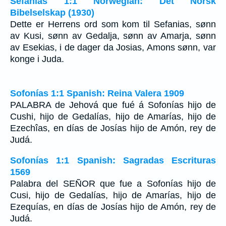
Sefanias 1:1 Norwegian: Det Norsk
Bibelselskap (1930)
Dette er Herrens ord som kom til Sefanias, sønn
av Kusi, sønn av Gedalja, sønn av Amarja, sønn
av Esekias, i de dager da Josias, Amons sønn, var
konge i Juda.
Sofonías 1:1 Spanish: Reina Valera 1909
PALABRA de Jehová que fué á Sofonías hijo de
Cushi, hijo de Gedalías, hijo de Amarías, hijo de
Ezechîas, en días de Josías hijo de Amón, rey de
Judá.
Sofonías 1:1 Spanish: Sagradas Escrituras
1569
Palabra del SEÑOR que fue a Sofonías hijo de
Cusi, hijo de Gedalías, hijo de Amarías, hijo de
Ezequías, en días de Josías hijo de Amón, rey de
Judá.