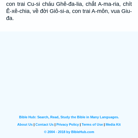
con trai Cu-si cháu Ghê-đa-lia, chắt A-ma-ria, chít
Ê-xê-chia, về đời Giô-si-a, con trai A-môn, vua Giu-
đa.