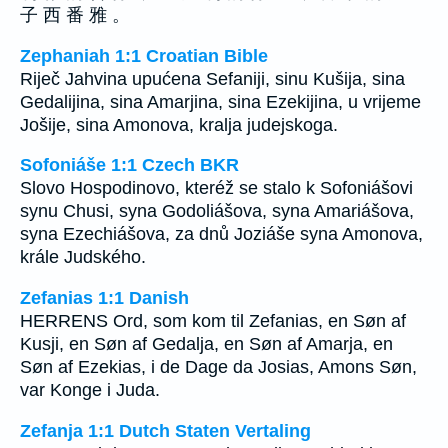
子 西 番 雅 。
Zephaniah 1:1 Croatian Bible
Riječ Jahvina upućena Sefaniji, sinu Kušija, sina
Gedalijina, sina Amarjina, sina Ezekijina, u vrijeme
Jošije, sina Amonova, kralja judejskoga.
Sofoniáše 1:1 Czech BKR
Slovo Hospodinovo, kteréž se stalo k Sofoniášovi
synu Chusi, syna Godoliášova, syna Amariášova,
syna Ezechiášova, za dnů Joziáše syna Amonova,
krále Judského.
Zefanias 1:1 Danish
HERRENS Ord, som kom til Zefanias, en Søn af
Kusji, en Søn af Gedalja, en Søn af Amarja, en
Søn af Ezekias, i de Dage da Josias, Amons Søn,
var Konge i Juda.
Zefanja 1:1 Dutch Staten Vertaling