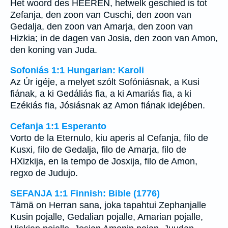
Het woord des HEEREN, hetwelk geschied is tot
Zefanja, den zoon van Cuschi, den zoon van
Gedalja, den zoon van Amarja, den zoon van
Hizkia; in de dagen van Josia, den zoon van Amon,
den koning van Juda.
Sofoniás 1:1 Hungarian: Karoli
Az Úr igéje, a melyet szólt Sofóniásnak, a Kusi
fiának, a ki Gedáliás fia, a ki Amariás fia, a ki
Ezékiás fia, Jósiásnak az Amon fiának idejében.
Cefanja 1:1 Esperanto
Vorto de la Eternulo, kiu aperis al Cefanja, filo de
Kusxi, filo de Gedalja, filo de Amarja, filo de
HXizkija, en la tempo de Josxija, filo de Amon,
regxo de Judujo.
SEFANJA 1:1 Finnish: Bible (1776)
Tämä on Herran sana, joka tapahtui Zephanjalle
Kusin pojalle, Gedalian pojalle, Amarian pojalle,