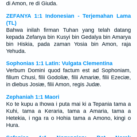
di Amon, re di Giuda.
ZEFANYA 1:1 Indonesian - Terjemahan Lama
(TL)
Bahwa inilah firman Tuhan yang telah datang
kepada Zefanya bin Kusyi bin Gedalya bin Amarya
bin Hiskia, pada zaman Yosia bin Amon, raja
Yehuda.
Sophonias 1:1 Latin: Vulgata Clementina
Verbum Domini quod factum est ad Sophoniam,
filium Chusi, filii Godoliæ, filii Amariæ, filii Ezeciæ,
in diebus Josiæ, filii Amon, regis Judæ.
Zephaniah 1:1 Maori
Ko te kupu a Ihowa i puta mai ki a Tepania tama a
Kuhi, tama a Keraria, tama a Amaria, tama a
Hetekia, i nga ra o Hohia tama a Amono, kingi o
Hura.