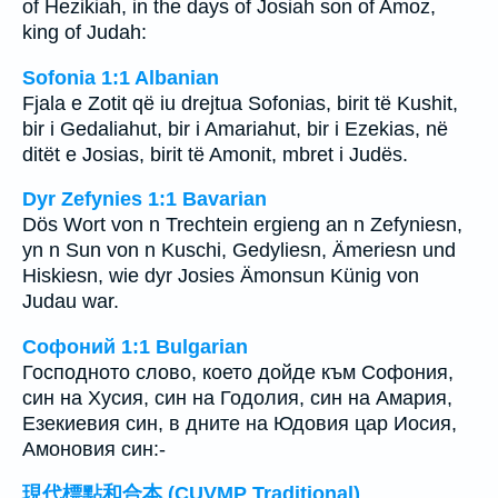
of Hezikiah, in the days of Josiah son of Amoz,
king of Judah:
Sofonia 1:1 Albanian
Fjala e Zotit që iu drejtua Sofonias, birit të Kushit,
bir i Gedaliahut, bir i Amariahut, bir i Ezekias, në
ditët e Josias, birit të Amonit, mbret i Judës.
Dyr Zefynies 1:1 Bavarian
Dös Wort von n Trechtein ergieng an n Zefyniesn,
yn n Sun von n Kuschi, Gedyliesn, Ämeriesn und
Hiskiesn, wie dyr Josies Ämonsun Künig von
Judau war.
Софоний 1:1 Bulgarian
Господното слово, което дойде към Софония,
син на Хусия, син на Годолия, син на Амария,
Езекиевия син, в дните на Юдовия цар Иосия,
Амоновия син:-
現代標點和合本 (CUVMP Traditional)