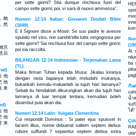
per sette giorni? Stia dunque rinchiusa fuori del
HER
campo sette giorni; poi, vi sarà di nuovo ammessa".
spot
med
，她
Numeri 12:14 Italian: Giovanni Diodati Bible
inn
，然
(1649)
komm
E il Signore disse a Mosè: Se suo padre le avesse
sputato nel viso, non sarebb’ella tutta vergognosa per
Num
sette giorni? Sia rinchiusa fuor del campo sette giorni;
(19
她岂
poi sia raccolta.
At 
然后
nil
BILANGAN 12:14 Indonesian - Terjemahan Lama
ba 
(TL)
pi
nal)
Maka firman Tuhan kepada Musa: Jikalau kiranya
pag
在 他
dengan nista bapanya telah meludahi mukanya,
把 他
bukankah kemalu-maluanlah ia tujuh hari lamanya?
กัน
進 來
Sebab itu hendaklah dikurungkan akan dia tujuh hari
แต่
lamanya di luar tempat tentara, kemudian boleh
น้ำ
disambut pula akan dia.
จงก
ed)
ได้"
在 他
Numeri 12:14 Latin: Vulgata Clementina
把 他
Cui respondit Dominus : Si pater ejus spuisset in
Çöl
进 来
faciem illius, nonne debuerat saltem septem diebus
RAB
rubore suffundi ? separetur septem diebus extra
uta