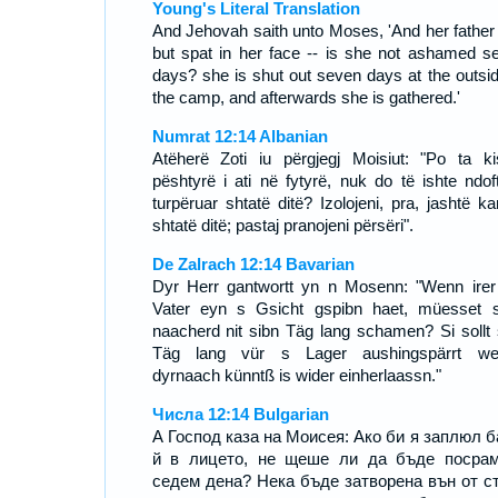
Young's Literal Translation
And Jehovah saith unto Moses, 'And her father
but spat in her face -- is she not ashamed s
days? she is shut out seven days at the outsid
the camp, and afterwards she is gathered.'
Numrat 12:14 Albanian
Atëherë Zoti iu përgjegj Moisiut: "Po ta ki
pështyrë i ati në fytyrë, nuk do të ishte ndof
turpëruar shtatë ditë? Izolojeni, pra, jashtë ka
shtatë ditë; pastaj pranojeni përsëri".
De Zalrach 12:14 Bavarian
Dyr Herr gantwortt yn n Mosenn: "Wenn irer
Vater eyn s Gsicht gspibn haet, müesset s
naacherd nit sibn Täg lang schamen? Si sollt 
Täg lang vür s Lager aushingspärrt we
dyrnaach künntß is wider einherlaassn."
Числа 12:14 Bulgarian
А Господ каза на Моисея: Ако би я заплюл 
й в лицето, не щеше ли да бъде посра
седем дена? Нека бъде затворена вън от с