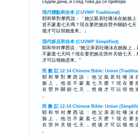
седем дена, и след това да се прибере.
現代標點和合本 (CUVMP Traditional)
耶和華對摩西說：「她父親若吐唾沫在她臉上
豈不蒙羞七天嗎？現在要把她在營外關鎖七天
後才可以領她進來。」
现代标点和合本 (CUVMP Simplified)
耶和华对摩西说：“她父亲若吐唾沫在她脸上，
不蒙羞七天吗？现在要把她在营外关锁七天，
才可以领她进来。”
民 數 記 12:14 Chinese Bible: Union (Traditio
耶 和 華 對 摩 西 說 ： 他 父 親 若 吐 唾 沫 
臉 上 ， 他 豈 不 蒙 羞 七 天 麼 ？ 現 在 要 
在 營 外 關 鎖 七 天 ， 然 後 才 可 以 領 他 
。
民 數 記 12:14 Chinese Bible: Union (Simplifi
耶 和 华 对 摩 西 说 ： 他 父 亲 若 吐 唾 沫 
脸 上 ， 他 岂 不 蒙 羞 七 天 麽 ？ 现 在 要 
在 营 外 关 锁 七 天 ， 然 後 才 可 以 领 他 
。