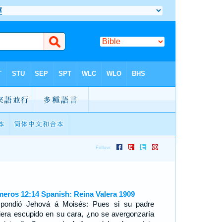
eros 12:14 Spanish: Reina Valera 1909
pondió Jehová á Moisés: Pues si su padre
iera escupido en su cara, ¿no se avergonzaría