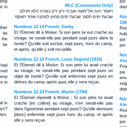
camp
por
WLC (Consonants Only)
d in
día
ויאמר יהוה אל־משה ואביה ירק ירק בפניה הלא תכלם
שבעת ימים תסגר שבעת ימים מחוץ למחנה ואחר תאסף׃
Núm
156
Nombres 12:14 French: Darby
ther
Res
Et l'Eternel dit à Moise: Si son pere lui eut crache au
t be
hub
visage, ne serait-elle pas pendant sept jours dans la
 the
por
honte? Qu'elle soit exclue, sept jours, hors du camp,
l be
por 
et apres, qu'elle y soit recueillie.
Núm
Nombres 12:14 French: Louis Segond (1910)
Atu
Et l'Eternel dit à Moïse: Si son père lui avait craché
 had
Pro
au visage, ne serait-elle pas pendant sept jours un
amed
pai
objet de honte? Qu'elle soit enfermée sept jours en
camp
env
dehors du camp; après quoi, elle y sera reçue.
t in
seg
dep
Nombres 12:14 French: Martin (1744)
Et l'Eternel répondit à Moïse : Si son père lui avait
Núm
t in
craché [en colère] au visage, n'en serait-elle pas
Alm
ays?
dans l'ignominie pendant sept jours? Qu'elle demeure
Res
ays,
[donc] enfermée sept jours hors du camp, et après
tiv
elle y sera reçue.
por