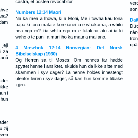
castra, et postea revocabitur.
ver
sonr
ahve
Numbers 12:14 Maori
ana?
Na ka mea a Ihowa, ki a Mohi, Me i tuwha kau tona
Daâ
edam
papa ki tona mata e kore ianei ia e whakama, a whitu
Ðức
noa nga ra? kia whitu nga ra e tutakina atu ai ia ki
nàn
waho o te puni, a muri iho ka mauria mai ano.
tro
quâ
její
4 Mosebok 12:14 Norwegian: Det Norsk
i za
Bibelselskap (1930)
tanů
Og Herren sa til Moses: Om hennes far hadde
spyttet henne i ansiktet, skulde hun da ikke sitte med
skammen i syv dager? La henne holdes innestengt
utenfor leiren i syv dager, så kan hun komme tilbake
ader
igjen.
ikke
un i
 hun
ader
 zij
even