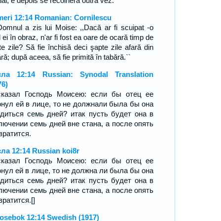
aial, e depois se recolherá outra vez.
eri 12:14 Romanian: Cornilescu
Domnul a zis lui Moise: ,,Dacă ar fi scuipat -o
l ei în obraz, n'ar fi fost ea oare de ocară timp de
te zile? Să fie închisă deci şapte zile afară din
ră; după aceea, să fie primită în tabără.``
ла 12:14 Russian: Synodal Translation
76)
казал Господь Моисею: если бы отец ее
нул ей в лице, то не должнали была бы она
диться семь дней? итак пусть будет она в
лючении семь дней вне стана, а после опять
вратится.
ла 12:14 Russian koi8r
казал Господь Моисею: если бы отец ее
нул ей в лице, то не должна ли была бы она
диться семь дней? итак пусть будет она в
лючении семь дней вне стана, а после опять
вратится.[]
osebok 12:14 Swedish (1917)