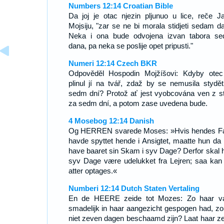
Numbers 12:14 Croatian Bible
Da joj je otac njezin pljunuo u lice, reče J
Mojsiju, "zar se ne bi morala stidjeti sedam d
Neka i ona bude odvojena izvan tabora s
dana, pa neka se poslije opet pripusti."
Numeri 12:14 Czech BKR
Odpověděl Hospodin Mojžíšovi: Kdyby otec 
plinul jí na tvář, zdaž by se nemusila stydět
sedm dní? Protož ať jest vyobcována ven z s
za sedm dní, a potom zase uvedena bude.
4 Mosebog 12:14 Danish
Og HERREN svarede Moses: »Hvis hendes F
havde spyttet hende i Ansigtet, maatte hun da 
have baaret sin Skam i syv Dage? Derfor skal h
syv Dage være udelukket fra Lejren; saa kan
atter optages.«
Numberi 12:14 Dutch Staten Vertaling
En de HEERE zeide tot Mozes: Zo haar v
smadelijk in haar aangezicht gespogen had, zou
niet zeven dagen beschaamd zijn? Laat haar z