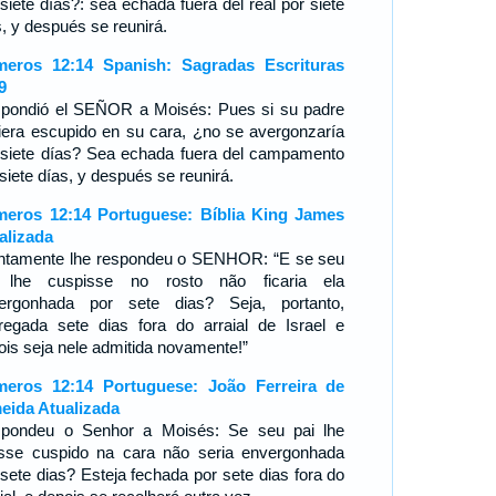
 siete días?: sea echada fuera del real por siete
s, y después se reunirá.
eros 12:14 Spanish: Sagradas Escrituras
9
pondió el SEÑOR a Moisés: Pues si su padre
iera escupido en su cara, ¿no se avergonzaría
 siete días? Sea echada fuera del campamento
siete días, y después se reunirá.
eros 12:14 Portuguese: Bíblia King James
alizada
ntamente lhe respondeu o SENHOR: “E se seu
 lhe cuspisse no rosto não ficaria ela
ergonhada por sete dias? Seja, portanto,
regada sete dias fora do arraial de Israel e
ois seja nele admitida novamente!”
eros 12:14 Portuguese: João Ferreira de
eida Atualizada
pondeu o Senhor a Moisés: Se seu pai lhe
esse cuspido na cara não seria envergonhada
 sete dias? Esteja fechada por sete dias fora do