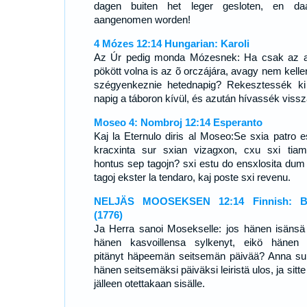
dagen buiten het leger gesloten, en da
aangenomen worden!
4 Mózes 12:14 Hungarian: Karoli
Az Úr pedig monda Mózesnek: Ha csak az a
pökött volna is az õ orczájára, avagy nem kelle
szégyenkeznie hetednapig? Rekesztessék ki
napig a táboron kívül, és azután hívassék vissz
Moseo 4: Nombroj 12:14 Esperanto
Kaj la Eternulo diris al Moseo:Se sxia patro e
kracxinta sur sxian vizagxon, cxu sxi tia
hontus sep tagojn? sxi estu do ensxlosita dum
tagoj ekster la tendaro, kaj poste sxi revenu.
NELJÄS MOOSEKSEN 12:14 Finnish: Bi
(1776)
Ja Herra sanoi Mosekselle: jos hänen isänsä 
hänen kasvoillensa sylkenyt, eikö hänen o
pitänyt häpeemän seitsemän päivää? Anna su
hänen seitsemäksi päiväksi leiristä ulos, ja sitt
jälleen otettakaan sisälle.