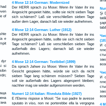
arr
4 Mose 12:14 German: Modernized
 had
Der HERR sprach zu Mose: Wenn ihr Vater ihr ins
Num
even
Angesicht gespeiet hätte, sollte sie nicht sieben Tage
Şi 
e of
sich schämen? Laß sie verschließen sieben Tage
tată
außer dem Lager, danach laß sie wieder aufnehmen.
şap
tabă
4 Mose 12:14 German: Luther (1912)
shte
Der HERR sprach zu Mose: Wenn ihr Vater ihr ins
Чис
ta e
Angesicht gespieen hätte, sollte sie sich nicht sieben
(18
mpit
Tage schämen? Laß sie verschließen sieben Tage
И с
außerhalb des Lagers; darnach laß sie wieder
плю
aufnehmen.
сты
зак
 dyr
4 Mose 12:14 German: Textbibel (1899)
воз
i si
Da sprach Jahwe zu Mose: Wenn ihr Vater ihr ins
sibn
Gesicht gespieen hätte, würde sie sich da nicht
Чис
rdn;
sieben Tage lang schämen müssen? Sieben Tage
И с
soll sie außerhalb des Lagers abgesperrt bleiben;
плю
nachher mag sie wieder aufgenommen werden.
сты
зак
баща
Numeri 12:14 Italian: Riveduta Bible (1927)
воз
мена
E l’Eterno rispose a Mosè: "Se suo padre le avesse
тана
sputato in viso, non ne porterebbe ella la vergogna
4 M