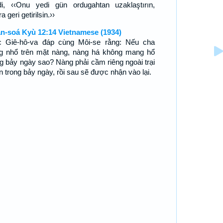
di, ‹‹Onu yedi gün ordugahtan uzaklaştırın,
a geri getirilsin.››
n-soá Kyù 12:14 Vietnamese (1934)
 Giê-hô-va đáp cùng Môi-se rằng: Nếu cha
g nhổ trên mặt nàng, nàng há không mang hổ
ng bảy ngày sao? Nàng phải cầm riêng ngoài trại
n trong bảy ngày, rồi sau sẽ được nhận vào lại.