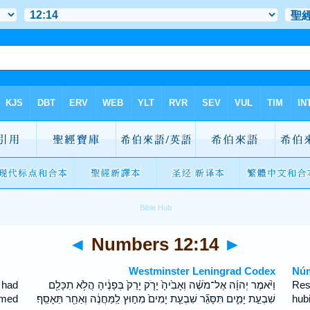
◄
Numbers 12:14
►
Westminster Leningrad Codex
Núm
 had
וַיֹּ֨אמֶר יְהוָ֜ה אֶל־מֹשֶׁ֗ה וְאָבִ֙יהָ֙ יָרֹ֤ק יָרַק֙ בְּפָנֶ֔יהָ הֲלֹ֥א תִכָּלֵ֖ם
Res
amed
שִׁבְעַ֣ת יָמִ֑ים תִּסָּגֵ֞ר שִׁבְעַ֤ת יָמִים֙ מִח֣וּץ לַֽמַּחֲנֶ֔ה וְאַחַ֖ר תֵּאָסֵֽף׃
hub