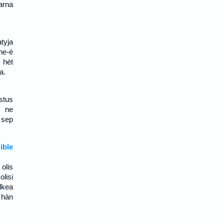
arna
tyja
ne-é
 hét
a.
stus
m ne
 sep
ble
olis
lisi
lkea
e hän