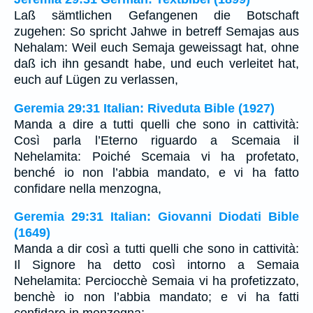
Laß sämtlichen Gefangenen die Botschaft
zugehen: So spricht Jahwe in betreff Semajas aus
Nehalam: Weil euch Semaja geweissagt hat, ohne
daß ich ihn gesandt habe, und euch verleitet hat,
euch auf Lügen zu verlassen,
Geremia 29:31 Italian: Riveduta Bible (1927)
Manda a dire a tutti quelli che sono in cattività:
Così parla l’Eterno riguardo a Scemaia il
Nehelamita: Poiché Scemaia vi ha profetato,
benché io non l’abbia mandato, e vi ha fatto
confidare nella menzogna,
Geremia 29:31 Italian: Giovanni Diodati Bible
(1649)
Manda a dir così a tutti quelli che sono in cattività:
Il Signore ha detto così intorno a Semaia
Nehelamita: Perciocchè Semaia vi ha profetizzato,
benchè io non l’abbia mandato; e vi ha fatti