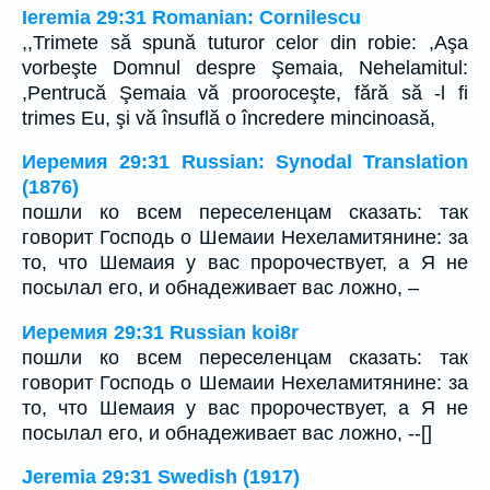
Ieremia 29:31 Romanian: Cornilescu
,,Trimete să spună tuturor celor din robie: ,Aşa
vorbeşte Domnul despre Şemaia, Nehelamitul:
,Pentrucă Şemaia vă prooroceşte, fără să -l fi
trimes Eu, şi vă însuflă o încredere mincinoasă,
Иеремия 29:31 Russian: Synodal Translation
(1876)
пошли ко всем переселенцам сказать: так
говорит Господь о Шемаии Нехеламитянине: за
то, что Шемаия у вас пророчествует, а Я не
посылал его, и обнадеживает вас ложно, –
Иеремия 29:31 Russian koi8r
пошли ко всем переселенцам сказать: так
говорит Господь о Шемаии Нехеламитянине: за
то, что Шемаия у вас пророчествует, а Я не
посылал его, и обнадеживает вас ложно, --[]
Jeremia 29:31 Swedish (1917)