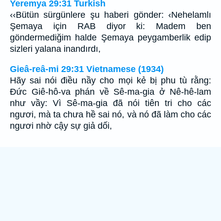
Yeremya 29:31 Turkish
‹‹Bütün sürgünlere şu haberi gönder: ‹Nehelamlı
Şemaya için RAB diyor ki: Madem ben
göndermediğim halde Şemaya peygamberlik edip
sizleri yalana inandırdı,
Gieâ-reâ-mi 29:31 Vietnamese (1934)
Hãy sai nói điều nầy cho mọi kẻ bị phu tù rằng:
Ðức Giê-hô-va phán về Sê-ma-gia ở Nê-hê-lam
như vầy: Vì Sê-ma-gia đã nói tiên tri cho các
ngươi, mà ta chưa hề sai nó, và nó đã làm cho các
ngươi nhờ cậy sự giả dối,