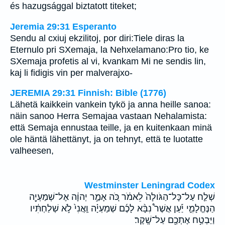
és hazugsággal biztatott titeket;
Jeremia 29:31 Esperanto
Sendu al cxiuj ekzilitoj, por diri:Tiele diras la
Eternulo pri SXemaja, la Nehxelamano:Pro tio, ke
SXemaja profetis al vi, kvankam Mi ne sendis lin,
kaj li fidigis vin per malverajxo-
JEREMIA 29:31 Finnish: Bible (1776)
Lähetä kaikkein vankein tykö ja anna heille sanoa:
näin sanoo Herra Semajaa vastaan Nehalamista:
että Semaja ennustaa teille, ja en kuitenkaan minä
ole häntä lähettänyt, ja on tehnyt, että te luotatte
valheesen,
Westminster Leningrad Codex
שְׁלַ֤ח עַל־כָּל־הַגֹּולָה֙ לֵאמֹ֔ר כֹּ֚ה אָמַ֣ר יְהוָ֔ה אֶל־שְׁמַעְיָ֖ה
הַנֶּחֱלָמִ֑י יַ֡עַן אֲשֶׁר֩ נִבָּ֨א לָכֶ֜ם שְׁמַעְיָ֗ה וַֽאֲנִי֙ לֹ֣א שְׁלַחְתִּ֔יו
וַיַּבְטַ֥ח אֶתְכֶ֖ם עַל־שָֽׁקֶר׃