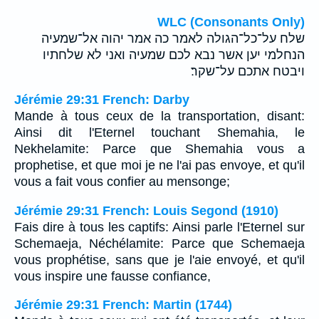
WLC (Consonants Only)
שלח על־כל־הגולה לאמר כה אמר יהוה אל־שמעיה
הנחלמי יען אשר נבא לכם שמעיה ואני לא שלחתיו
ויבטח אתכם על־שקר׃
Jérémie 29:31 French: Darby
Mande à tous ceux de la transportation, disant:
Ainsi dit l'Eternel touchant Shemahia, le
Nekhelamite: Parce que Shemahia vous a
prophetise, et que moi je ne l'ai pas envoye, et qu'il
vous a fait vous confier au mensonge;
Jérémie 29:31 French: Louis Segond (1910)
Fais dire à tous les captifs: Ainsi parle l'Eternel sur
Schemaeja, Néchélamite: Parce que Schemaeja
vous prophétise, sans que je l'aie envoyé, et qu'il
vous inspire une fausse confiance,
Jérémie 29:31 French: Martin (1744)