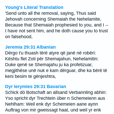
Young's Literal Translation
'Send unto all the removal, saying, Thus said
Jehovah concerning Shemaiah the Nehelamite,
Because that Shemaiah prophesied to you, and I --
I have not sent him, and he doth cause you to trust
on falsehood,
Jeremia 29:31 Albanian
Dërgo t'u thuash tërë atyre që janë në robëri:
Kështu flet Zoti për Shemajahun, Nehelamitin:
Duke qenë se Shemajahu ju ka profetizuar,
megjithëse unë nuk e kam dërguar, dhe ka bërë të
keni besim te gënjeshtra,
Dyr Ierymies 29:31 Bavarian
Schick dö Botschaft an allsand Verbannling abhin:
Yso spricht dyr Trechtein über n Schemeienn aus
Nehlham: Weil enk dyr Schemeien aane aynn
Auftrag von mir gweissagt haat, und weil yr enk