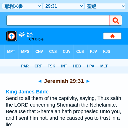
Bible
>
Multilingual
> Jeremiah 29:31
◄
Jeremiah 29:31
►
King James Bible
Send to all them of the captivity, saying, Thus saith
the LORD concerning Shemaiah the Nehelamite;
Because that Shemaiah hath prophesied unto you,
and I sent him not, and he caused you to trust in a
lie: