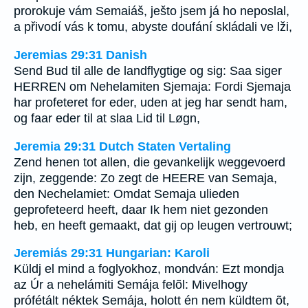
prorokuje vám Semaiáš, ješto jsem já ho neposlal,
a přivodí vás k tomu, abyste doufání skládali ve lži,
Jeremias 29:31 Danish
Send Bud til alle de landflygtige og sig: Saa siger
HERREN om Nehelamiten Sjemaja: Fordi Sjemaja
har profeteret for eder, uden at jeg har sendt ham,
og faar eder til at slaa Lid til Løgn,
Jeremia 29:31 Dutch Staten Vertaling
Zend henen tot allen, die gevankelijk weggevoerd
zijn, zeggende: Zo zegt de HEERE van Semaja,
den Nechelamiet: Omdat Semaja ulieden
geprofeteerd heeft, daar Ik hem niet gezonden
heb, en heeft gemaakt, dat gij op leugen vertrouwt;
Jeremiás 29:31 Hungarian: Karoli
Küldj el mind a foglyokhoz, mondván: Ezt mondja
az Úr a nehelámiti Semája felõl: Mivelhogy
prófétált néktek Semája, holott én nem küldtem õt,