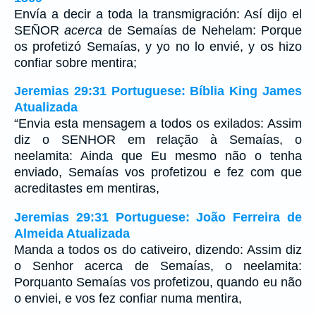
Envía a decir a toda la transmigración: Así dijo el
SEÑOR
acerca
de Semaías de Nehelam: Porque
os profetizó Semaías, y yo no lo envié, y os hizo
confiar sobre mentira;
Jeremias 29:31 Portuguese: Bíblia King James
Atualizada
“Envia esta mensagem a todos os exilados: Assim
diz o SENHOR em relação à Semaías, o
neelamita: Ainda que Eu mesmo não o tenha
enviado, Semaías vos profetizou e fez com que
acreditastes em mentiras,
Jeremias 29:31 Portuguese: João Ferreira de
Almeida Atualizada
Manda a todos os do cativeiro, dizendo: Assim diz
o Senhor acerca de Semaías, o neelamita:
Porquanto Semaías vos profetizou, quando eu não
o enviei, e vos fez confiar numa mentira,