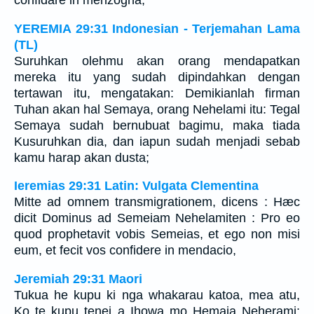
confidare in menzogna;
YEREMIA 29:31 Indonesian - Terjemahan Lama
(TL)
Suruhkan olehmu akan orang mendapatkan
mereka itu yang sudah dipindahkan dengan
tertawan itu, mengatakan: Demikianlah firman
Tuhan akan hal Semaya, orang Nehelami itu: Tegal
Semaya sudah bernubuat bagimu, maka tiada
Kusuruhkan dia, dan iapun sudah menjadi sebab
kamu harap akan dusta;
Ieremias 29:31 Latin: Vulgata Clementina
Mitte ad omnem transmigrationem, dicens : Hæc
dicit Dominus ad Semeiam Nehelamiten : Pro eo
quod prophetavit vobis Semeias, et ego non misi
eum, et fecit vos confidere in mendacio,
Jeremiah 29:31 Maori
Tukua he kupu ki nga whakarau katoa, mea atu,
Ko te kupu tenei a Ihowa mo Hemaia Neherami: