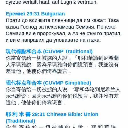
dyrzue verlaitt haat, auf Lugn z vertraun,
Еремия 29:31 Bulgarian
Прати до всичките пленници да им кажат: Така
казва Господ за нехеламеца Семаия: Понеже
Семаия ви е пророкувал, а Аз не съм го пратил,
и ви е направил да уповавате на лъжа,
現代標點和合本 (CUVMP Traditional)
你當寄信給一切被擄的人說：「耶和華論到尼希蘭
人示瑪雅說：因為示瑪雅向你們說預言，我並沒有
差遣他，他使你們倚靠謊言，
现代标点和合本 (CUVMP Simplified)
你当寄信给一切被掳的人说：“耶和华论到尼希兰人
示玛雅说：因为示玛雅向你们说预言，我并没有差
遣他，他使你们倚靠谎言，
耶 利 米 書 29:31 Chinese Bible: Union
(Traditional)
你 當 寄 信 給 一 切 被 擄 的 人 說 ： 耶 和 華 論