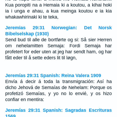
Kua poropiti na a Hemaia ki a koutou, a kihai hoki
ia i unga e ahau, a kua meinga koutou e ia kia
whakawhirinaki ki te teka,
Jeremias 29:31 Norwegian: Det Norsk
Bibelselskap (1930)
Send bud til alle de bortførte og si: Så sier Herren
om nehelamitten Semaja: Fordi Semaja har
profetert for eder uten at jeg har sendt ham, og har
fått eder til å sette eders lit til løgn,
Jeremías 29:31 Spanish: Reina Valera 1909
Envía á decir á toda la transmigración: Así ha
dicho Jehová de Semaías de Nehelam: Porque os
profetizó Semaías, y yo no lo envié, y os hizo
confiar en mentira:
Jeremías 29:31 Spanish: Sagradas Escrituras
1569