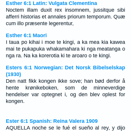
Esther 6:1 Latin: Vulgata Clementina
Noctem illam duxit rex insomnem, jussitque sibi
afferri historias et annales priorum temporum. Quæ
cum illo præsente legerentur,
Esther 6:1 Maori
I taua po kihai i moe te kingi, a ka mea kia kawea
mai te pukapuka whakamahara ki nga meatanga o
nga ra. Na ka korerotia ki te aroaro o te kingi.
Esters 6:1 Norwegian: Det Norsk Bibelselskap
(1930)
Den natt fikk kongen ikke sove; han bød derfor å
hente krønikeboken, som de minneverdige
hendelser var optegnet i, og den blev oplest for
kongen.
Ester 6:1 Spanish: Reina Valera 1909
AQUELLA noche se le fué el sueño al rey, y dijo