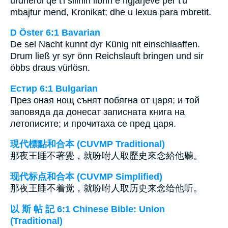
urdhëroi që t'i sillnin librin e ngjarjeve për t'u
mbajtur mend, Kronikat; dhe u lexua para mbretit.
D Öster 6:1 Bavarian
De sel Nacht kunnt dyr Künig nit einschlaaffen.
Drum ließ yr syr önn Reichslauft bringen und sir
öbbs draus vürlösn.
Естир 6:1 Bulgarian
През оная нощ сънят побягна от царя; и той
заповяда да донесат записната книга на
летописите; и прочитаха се пред царя.
現代標點和合本 (CUVMP Traditional)
那夜王睡不著覺，就吩咐人取歷史來念給他聽。
现代标点和合本 (CUVMP Simplified)
那夜王睡不着觉，就吩咐人取历史来念给他听。
以 斯 帖 記 6:1 Chinese Bible: Union
(Traditional)