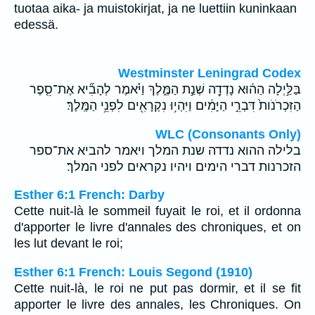
tuotaa aika- ja muistokirjat, ja ne luettiin kuninkaan
edessä.
Westminster Leningrad Codex
בַּלַּ֣יְלָה הַה֔וּא נָדְדָ֖ה שְׁנַ֣ת הַמֶּ֑לֶךְ וַיֹּ֗אמֶר לְהָבִ֞יא אֶת־סֵ֤פֶר
הַזִּכְרֹנֹות֙ דִּבְרֵ֣י הַיָּמִ֔ים וַיִּהְי֥וּ נִקְרָאִ֖ים לִפְנֵ֥י הַמֶּֽלֶךְ׃
WLC (Consonants Only)
בלילה ההוא נדדה שנת המלך ויאמר להביא את־ספר
הזכרנות דברי הימים ויהיו נקראים לפני המלך׃
Esther 6:1 French: Darby
Cette nuit-là le sommeil fuyait le roi, et il ordonna
d'apporter le livre d'annales des chroniques, et on
les lut devant le roi;
Esther 6:1 French: Louis Segond (1910)
Cette nuit-là, le roi ne put pas dormir, et il se fit
apporter le livre des annales, les Chroniques. On