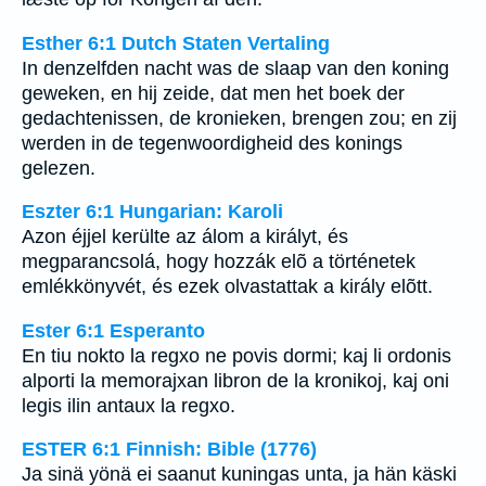
Esther 6:1 Dutch Staten Vertaling
In denzelfden nacht was de slaap van den koning
geweken, en hij zeide, dat men het boek der
gedachtenissen, de kronieken, brengen zou; en zij
werden in de tegenwoordigheid des konings
gelezen.
Eszter 6:1 Hungarian: Karoli
Azon éjjel kerülte az álom a királyt, és
megparancsolá, hogy hozzák elõ a történetek
emlékkönyvét, és ezek olvastattak a király elõtt.
Ester 6:1 Esperanto
En tiu nokto la regxo ne povis dormi; kaj li ordonis
alporti la memorajxan libron de la kronikoj, kaj oni
legis ilin antaux la regxo.
ESTER 6:1 Finnish: Bible (1776)
Ja sinä yönä ei saanut kuningas unta, ja hän käski