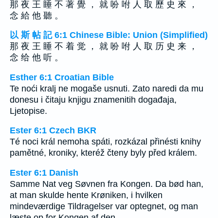
那 夜 王 睡 不 著 覺 ， 就 吩 咐 人 取 歷 史 來 ，
念 給 他 聽 。
以 斯 帖 記 6:1 Chinese Bible: Union (Simplified)
那 夜 王 睡 不 着 觉 ， 就 吩 咐 人 取 历 史 来 ，
念 给 他 听 。
Esther 6:1 Croatian Bible
Te noći kralj ne mogaše usnuti. Zato naredi da mu
donesu i čitaju knjigu znamenitih događaja,
Ljetopise.
Ester 6:1 Czech BKR
Té noci král nemoha spáti, rozkázal přinésti knihy
pamětné, kroniky, kteréž čteny byly před králem.
Ester 6:1 Danish
Samme Nat veg Søvnen fra Kongen. Da bød han,
at man skulde hente Krøniken, i hvilken
mindeværdige Tildragelser var optegnet, og man
læste op for Kongen af den.