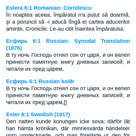
Estera 6:1 Romanian: Cornilescu
În noaptea aceea, împăratul n'a putut să doarmă,
şi a poruncit să -i aducă lîngă el cartea aducerilor
aminte, Cronicile. Le-au citit înaintea împăratului,
Есфирь 6:1 Russian: Synodal Translation
(1876)
В ту ночь Господь отнял сон от царя, и он велел
принести памятную книгу дневных записей; и
читали их пред царем,
Есфирь 6:1 Russian koi8r
В ту ночь Господь отнял сон от царя, и он велел
принести памятную книгу дневных записей; и
читали их пред царем,[]
Ester 6:1 Swedish (1917)
Den natten kunde konungen icke sova; därför lät
han hämta krönikan, där minnesvärda händelser
voro upptecknade, och man föreläste ur den för