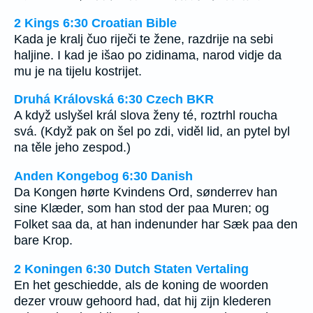
2 Kings 6:30 Croatian Bible
Kada je kralj čuo riječi te žene, razdrije na sebi
haljine. I kad je išao po zidinama, narod vidje da
mu je na tijelu kostrijet.
Druhá Královská 6:30 Czech BKR
A když uslyšel král slova ženy té, roztrhl roucha
svá. (Když pak on šel po zdi, viděl lid, an pytel byl
na těle jeho zespod.)
Anden Kongebog 6:30 Danish
Da Kongen hørte Kvindens Ord, sønderrev han
sine Klæder, som han stod der paa Muren; og
Folket saa da, at han indenunder har Sæk paa den
bare Krop.
2 Koningen 6:30 Dutch Staten Vertaling
En het geschiedde, als de koning de woorden
dezer vrouw gehoord had, dat hij zijn klederen