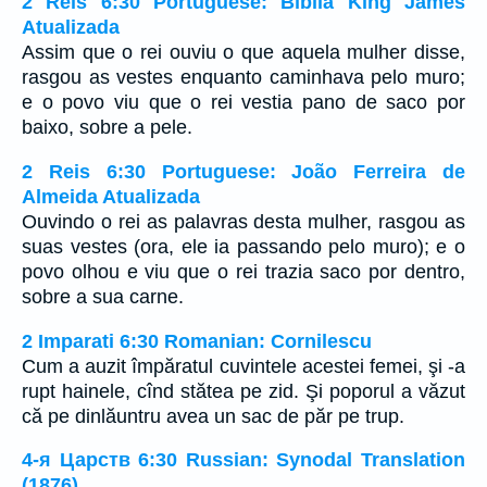
2 Reis 6:30 Portuguese: Bíblia King James
Atualizada
Assim que o rei ouviu o que aquela mulher disse,
rasgou as vestes enquanto caminhava pelo muro;
e o povo viu que o rei vestia pano de saco por
baixo, sobre a pele.
2 Reis 6:30 Portuguese: João Ferreira de
Almeida Atualizada
Ouvindo o rei as palavras desta mulher, rasgou as
suas vestes (ora, ele ia passando pelo muro); e o
povo olhou e viu que o rei trazia saco por dentro,
sobre a sua carne.
2 Imparati 6:30 Romanian: Cornilescu
Cum a auzit împăratul cuvintele acestei femei, şi -a
rupt hainele, cînd stătea pe zid. Şi poporul a văzut
că pe dinlăuntru avea un sac de păr pe trup.
4-я Царств 6:30 Russian: Synodal Translation
(1876)