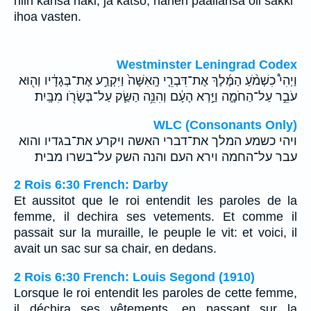
niin kansa näki, ja katso, hänen päällänsä oli säkki
ihoa vasten.
Westminster Leningrad Codex
וַיְהִי֩ כִשְׁמֹ֨עַ הַמֶּ֜לֶךְ אֶת־דִּבְרֵ֤י הָֽאִשָּׁה֙ וַיִּקְרַ֣ע אֶת־בְּגָדָ֔יו וְה֖וּא
עֹבֵ֣ר עַל־הַחֹמָ֑ה וַיַּ֣רְא הָעָ֔ם וְהִנֵּ֥ה הַשַּׂ֛ק עַל־בְּשָׂרֹ֖ו מִבָּֽיִת׃
WLC (Consonants Only)
ויהי כשמע המלך את־דברי האשה ויקרע את־בגדיו והוא
עבר על־החמה וירא העם והנה השק על־בשרו מבית׃
2 Rois 6:30 French: Darby
Et aussitot que le roi entendit les paroles de la
femme, il dechira ses vetements. Et comme il
passait sur la muraille, le peuple le vit: et voici, il
avait un sac sur sa chair, en dedans.
2 Rois 6:30 French: Louis Segond (1910)
Lorsque le roi entendit les paroles de cette femme,
il déchira ses vêtements, en passant sur la