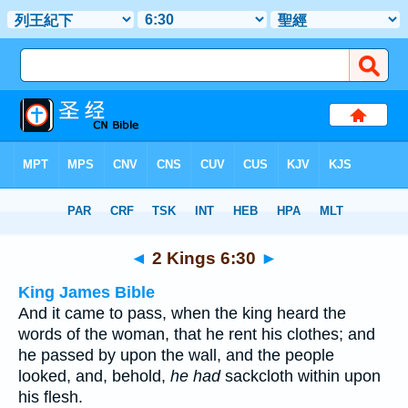
Bible
>
Multilingual
> 2 Kings 6:30
◄
2 Kings 6:30
►
King James Bible
And it came to pass, when the king heard the
words of the woman, that he rent his clothes; and
he passed by upon the wall, and the people
looked, and, behold,
he had
sackcloth within upon
his flesh.