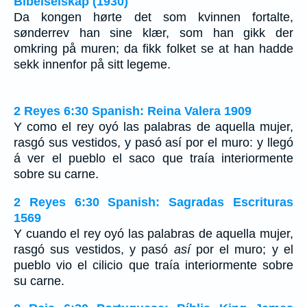
Bibelselskap (1930)
Da kongen hørte det som kvinnen fortalte,
sønderrev han sine klær, som han gikk der
omkring på muren; da fikk folket se at han hadde
sekk innenfor på sitt legeme.
2 Reyes 6:30 Spanish: Reina Valera 1909
Y como el rey oyó las palabras de aquella mujer,
rasgó sus vestidos, y pasó así por el muro: y llegó
á ver el pueblo el saco que traía interiormente
sobre su carne.
2 Reyes 6:30 Spanish: Sagradas Escrituras
1569
Y cuando el rey oyó las palabras de aquella mujer,
rasgó sus vestidos, y pasó
así
por el muro; y el
pueblo vio el cilicio que traía interiormente sobre
su carne.