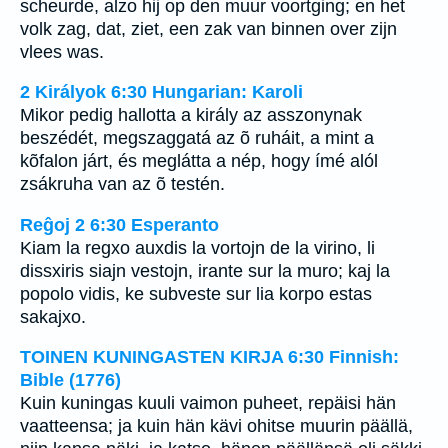
scheurde, alzo hij op den muur voortging; en het
volk zag, dat, ziet, een zak van binnen over zijn
vlees was.
2 Királyok 6:30 Hungarian: Karoli
Mikor pedig hallotta a király az asszonynak
beszédét, megszaggatá az õ ruháit, a mint a
kõfalon járt, és meglátta a nép, hogy ímé alól
zsákruha van az õ testén.
Reĝoj 2 6:30 Esperanto
Kiam la regxo auxdis la vortojn de la virino, li
dissxiris siajn vestojn, irante sur la muro; kaj la
popolo vidis, ke subveste sur lia korpo estas
sakajxo.
TOINEN KUNINGASTEN KIRJA 6:30 Finnish:
Bible (1776)
Kuin kuningas kuuli vaimon puheet, repäisi hän
vaatteensa; ja kuin hän kävi ohitse muurin päällä,