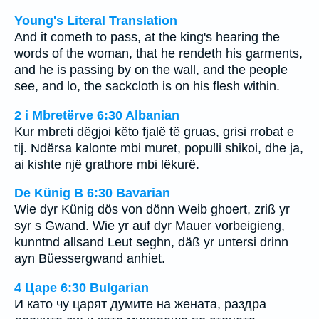
Young's Literal Translation
And it cometh to pass, at the king's hearing the
words of the woman, that he rendeth his garments,
and he is passing by on the wall, and the people
see, and lo, the sackcloth is on his flesh within.
2 i Mbretërve 6:30 Albanian
Kur mbreti dëgjoi këto fjalë të gruas, grisi rrobat e
tij. Ndërsa kalonte mbi muret, populli shikoi, dhe ja,
ai kishte një grathore mbi lëkurë.
De Künig B 6:30 Bavarian
Wie dyr Künig dös von dönn Weib ghoert, zriß yr
syr s Gwand. Wie yr auf dyr Mauer vorbeigieng,
kunntnd allsand Leut seghn, däß yr untersi drinn
ayn Büessergwand anhiet.
4 Царе 6:30 Bulgarian
И като чу царят думите на жената, раздра