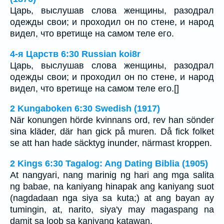
Царь, выслушав слова женщины, разодрал
одежды свои; и проходил он по стене, и народ
видел, что вретище на самом теле его.
4-я Царств 6:30 Russian koi8r
Царь, выслушав слова женщины, разодрал
одежды свои; и проходил он по стене, и народ
видел, что вретище на самом теле его.[]
2 Kungaboken 6:30 Swedish (1917)
När konungen hörde kvinnans ord, rev han sönder
sina kläder, där han gick på muren. Då fick folket
se att han hade säcktyg inunder, närmast kroppen.
2 Kings 6:30 Tagalog: Ang Dating Biblia (1905)
At nangyari, nang marinig ng hari ang mga salita
ng babae, na kaniyang hinapak ang kaniyang suot
(nagdadaan nga siya sa kuta;) at ang bayan ay
tumingin, at, narito, siya'y may magaspang na
damit sa loob sa kaniyang katawan.