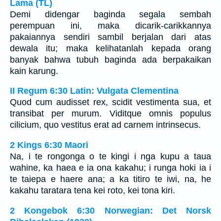
Lama (TL)
Demi didengar baginda segala sembah
perempuan ini, maka dicarik-carikkannya
pakaiannya sendiri sambil berjalan dari atas
dewala itu; maka kelihatanlah kepada orang
banyak bahwa tubuh baginda ada berpakaikan
kain karung.
II Regum 6:30 Latin: Vulgata Clementina
Quod cum audisset rex, scidit vestimenta sua, et
transibat per murum. Viditque omnis populus
cilicium, quo vestitus erat ad carnem intrinsecus.
2 Kings 6:30 Maori
Na, i te rongonga o te kingi i nga kupu a taua
wahine, ka haea e ia ona kakahu; i runga hoki ia i
te taiepa e haere ana; a ka titiro te iwi, na, he
kakahu taratara tena kei roto, kei tona kiri.
2 Kongebok 6:30 Norwegian: Det Norsk