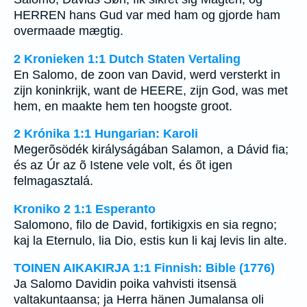
HERREN hans Gud var med ham og gjorde ham
overmaade mægtig.
2 Kronieken 1:1 Dutch Staten Vertaling
En Salomo, de zoon van David, werd versterkt in
zijn koninkrijk, want de HEERE, zijn God, was met
hem, en maakte hem ten hoogste groot.
2 Krónika 1:1 Hungarian: Karoli
Megerõsödék királyságában Salamon, a Dávid fia;
és az Úr az õ Istene vele volt, és õt igen
felmagasztalá.
Kroniko 2 1:1 Esperanto
Salomono, filo de David, fortikigxis en sia regno;
kaj la Eternulo, lia Dio, estis kun li kaj levis lin alte.
TOINEN AIKAKIRJA 1:1 Finnish: Bible (1776)
Ja Salomo Davidin poika vahvisti itsensä
valtakuntaansa; ja Herra hänen Jumalansa oli