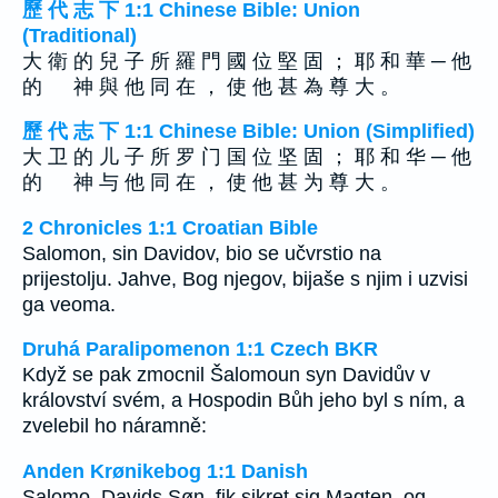
歷 代 志 下 1:1 Chinese Bible: Union
(Traditional)
大 衛 的 兒 子 所 羅 門 國 位 堅 固 ； 耶 和 華 ─ 他
的 神 與 他 同 在 ， 使 他 甚 為 尊 大 。
歷 代 志 下 1:1 Chinese Bible: Union (Simplified)
大 卫 的 儿 子 所 罗 门 国 位 坚 固 ； 耶 和 华 ─ 他
的 神 与 他 同 在 ， 使 他 甚 为 尊 大 。
2 Chronicles 1:1 Croatian Bible
Salomon, sin Davidov, bio se učvrstio na
prijestolju. Jahve, Bog njegov, bijaše s njim i uzvisi
ga veoma.
Druhá Paralipomenon 1:1 Czech BKR
Když se pak zmocnil Šalomoun syn Davidův v
království svém, a Hospodin Bůh jeho byl s ním, a
zvelebil ho náramně:
Anden Krønikebog 1:1 Danish
Salomo, Davids Søn, fik sikret sig Magten, og