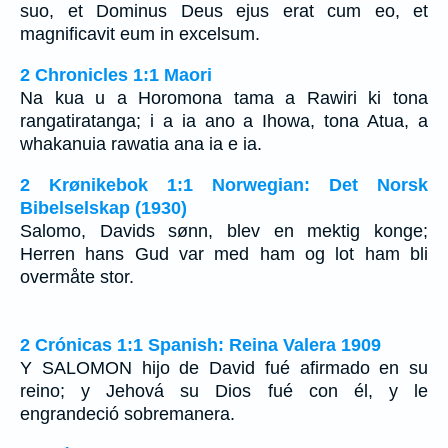
suo, et Dominus Deus ejus erat cum eo, et
magnificavit eum in excelsum.
2 Chronicles 1:1 Maori
Na kua u a Horomona tama a Rawiri ki tona
rangatiratanga; i a ia ano a Ihowa, tona Atua, a
whakanuia rawatia ana ia e ia.
2 Krønikebok 1:1 Norwegian: Det Norsk
Bibelselskap (1930)
Salomo, Davids sønn, blev en mektig konge;
Herren hans Gud var med ham og lot ham bli
overmåte stor.
2 Crónicas 1:1 Spanish: Reina Valera 1909
Y SALOMON hijo de David fué afirmado en su
reino; y Jehová su Dios fué con él, y le
engrandeció sobremanera.