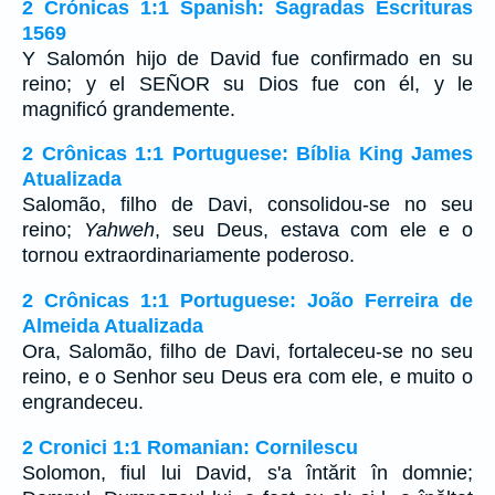
2 Crónicas 1:1 Spanish: Sagradas Escrituras
1569
Y Salomón hijo de David fue confirmado en su
reino; y el SEÑOR su Dios fue con él, y le
magnificó grandemente.
2 Crônicas 1:1 Portuguese: Bíblia King James
Atualizada
Salomão, filho de Davi, consolidou-se no seu
reino;
Yahweh
, seu Deus, estava com ele e o
tornou extraordinariamente poderoso.
2 Crônicas 1:1 Portuguese: João Ferreira de
Almeida Atualizada
Ora, Salomão, filho de Davi, fortaleceu-se no seu
reino, e o Senhor seu Deus era com ele, e muito o
engrandeceu.
2 Cronici 1:1 Romanian: Cornilescu
Solomon, fiul lui David, s'a întărit în domnie;