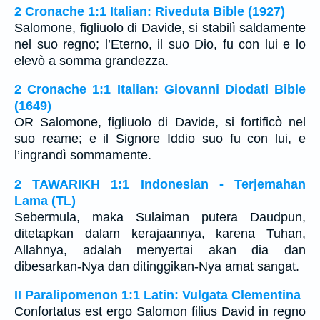
2 Cronache 1:1 Italian: Riveduta Bible (1927)
Salomone, figliuolo di Davide, si stabilì saldamente
nel suo regno; l’Eterno, il suo Dio, fu con lui e lo
elevò a somma grandezza.
2 Cronache 1:1 Italian: Giovanni Diodati Bible
(1649)
OR Salomone, figliuolo di Davide, si fortificò nel
suo reame; e il Signore Iddio suo fu con lui, e
l’ingrandì sommamente.
2 TAWARIKH 1:1 Indonesian - Terjemahan
Lama (TL)
Sebermula, maka Sulaiman putera Daudpun,
ditetapkan dalam kerajaannya, karena Tuhan,
Allahnya, adalah menyertai akan dia dan
dibesarkan-Nya dan ditinggikan-Nya amat sangat.
II Paralipomenon 1:1 Latin: Vulgata Clementina
Confortatus est ergo Salomon filius David in regno