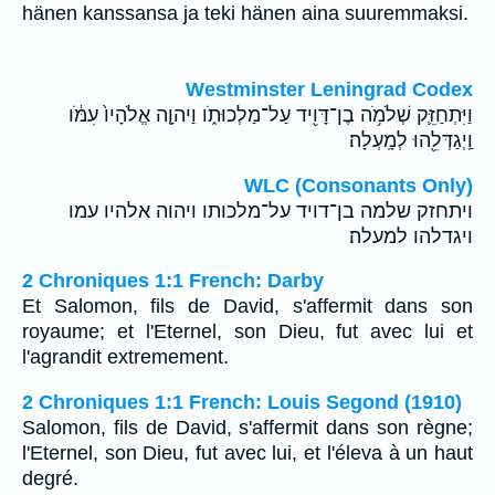
hänen kanssansa ja teki hänen aina suuremmaksi.
Westminster Leningrad Codex
וַיִּתְחַזֵּ֛ק שְׁלֹמֹ֥ה בֶן־דָּוִ֖יד עַל־מַלְכוּתֹ֑ו וַיהוָ֤ה אֱלֹהָיו֙ עִמֹּ֔ו
וַֽיְגַדְּלֵ֖הוּ לְמָֽעְלָה׃
WLC (Consonants Only)
ויתחזק שלמה בן־דויד על־מלכותו ויהוה אלהיו עמו
ויגדלהו למעלה׃
2 Chroniques 1:1 French: Darby
Et Salomon, fils de David, s'affermit dans son
royaume; et l'Eternel, son Dieu, fut avec lui et
l'agrandit extremement.
2 Chroniques 1:1 French: Louis Segond (1910)
Salomon, fils de David, s'affermit dans son règne;
l'Eternel, son Dieu, fut avec lui, et l'éleva à un haut
degré.