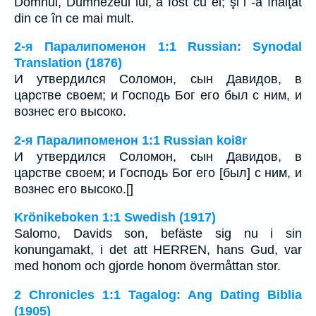
Domnul, Dumnezeul lui, a fost cu el; şi l -a înălţat
din ce în ce mai mult.
2-я Паралипоменон 1:1 Russian: Synodal
Translation (1876)
И утвердился Соломон, сын Давидов, в
царстве своем; и Господь Бог его был с ним, и
вознес его высоко.
2-я Паралипоменон 1:1 Russian koi8r
И утвердился Соломон, сын Давидов, в
царстве своем; и Господь Бог его [был] с ним, и
вознес его высоко.[]
Krönikeboken 1:1 Swedish (1917)
Salomo, Davids son, befäste sig nu i sin
konungamakt, i det att HERREN, hans Gud, var
med honom och gjorde honom övermåttan stor.
2 Chronicles 1:1 Tagalog: Ang Dating Biblia
(1905)