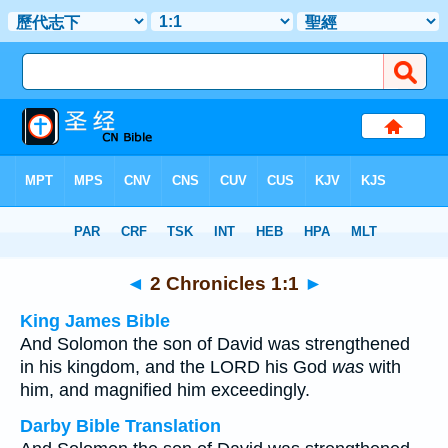
Bible
>
Multilingual
> 2 Chronicles 1:1
◄
2 Chronicles 1:1
►
King James Bible
And Solomon the son of David was strengthened
in his kingdom, and the LORD his God
was
with
him, and magnified him exceedingly.
Darby Bible Translation