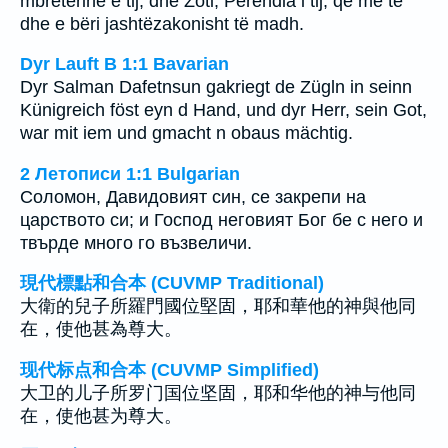
mbretërinë e tij, dhe Zoti, Perëndia i tij, qe me të
dhe e bëri jashtëzakonisht të madh.
Dyr Lauft B 1:1 Bavarian
Dyr Salman Dafetnsun gakriegt de Zügln in seinn
Künigreich föst eyn d Hand, und dyr Herr, sein Got,
war mit iem und gmacht n obaus mächtig.
2 Летописи 1:1 Bulgarian
Соломон, Давидовият син, се закрепи на
царството си; и Господ неговият Бог бе с него и
твърде много го възвеличи.
現代標點和合本 (CUVMP Traditional)
大衛的兒子所羅門國位堅固，耶和華他的神與他同
在，使他甚為尊大。
现代标点和合本 (CUVMP Simplified)
大卫的儿子所罗门国位坚固，耶和华他的神与他同
在，使他甚为尊大。