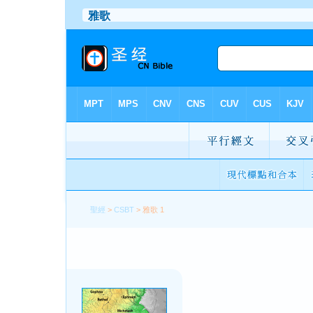
聖經
>
CSBT
> 雅歌 1