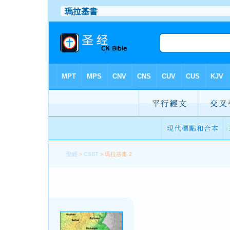
聖經
>
CSBT
> 瑪拉基書 2