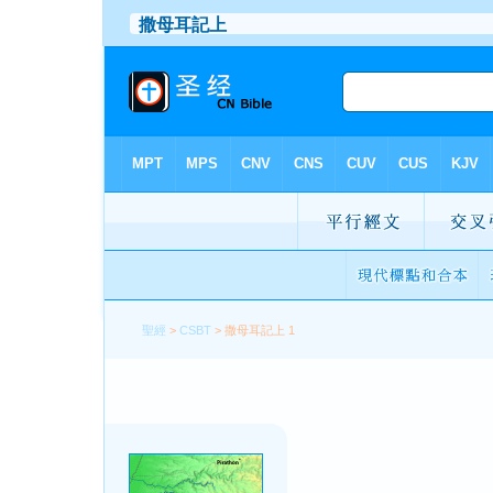
聖經
>
CSBT
> 撒母耳記上 1