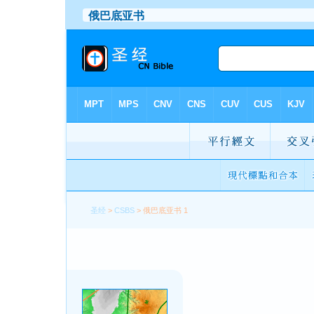
圣经
>
CSBS
> 俄巴底亚书 1