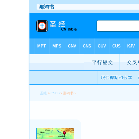
圣经
>
CSBS
> 那鸿书 2